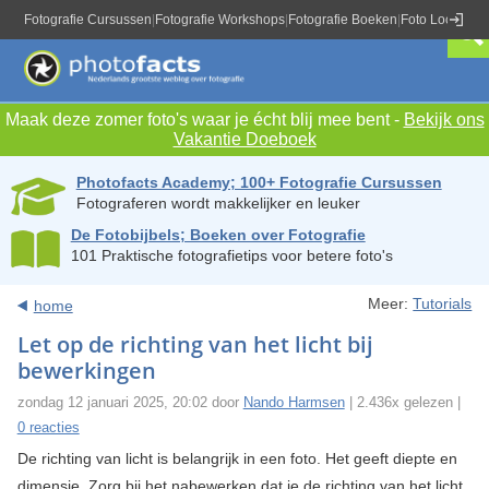
Fotografie Cursussen
|
Fotografie Workshops
|
Fotografie Boeken
|
Foto Locaties
|
Maak deze zomer foto's waar je écht blij mee bent -
Bekijk ons
Vakantie Doeboek
Photofacts Academy; 100+ Fotografie Cursussen
Fotograferen wordt makkelijker en leuker
De Fotobijbels; Boeken over Fotografie
101 Praktische fotografietips voor betere foto's
Meer:
Tutorials
home
Let op de richting van het licht bij
bewerkingen
zondag 12 januari 2025, 20:02 door
Nando Harmsen
| 2.436x gelezen |
0 reacties
De richting van licht is belangrijk in een foto. Het geeft diepte en
dimensie. Zorg bij het nabewerken dat je de richting van het licht