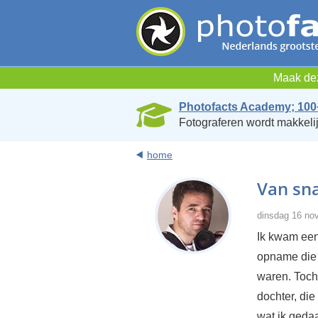
Maak dez
Photofacts Academy; 100
Fotograferen wordt makkelij
home
Van sn
dinsdag 16 no
Ik kwam een
opname die 
waren. Toch
dochter, di
wat ik geda