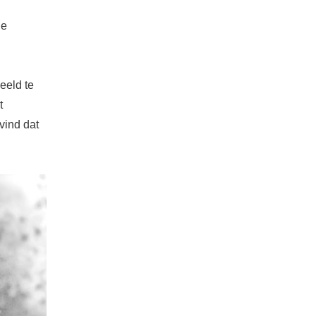
de
eeld te
t
vind dat