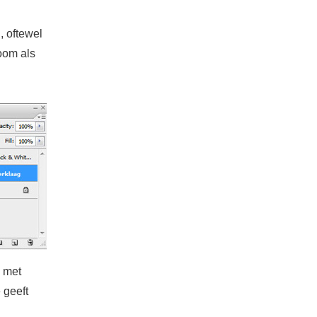
, oftewel
room als
 met
 geeft