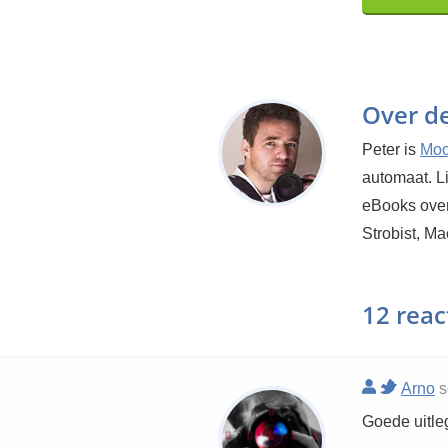
Over d
Peter is
Moo
automaat. Li
eBooks over
Strobist, Ma
12 reac
Arno
s
Goede uitle