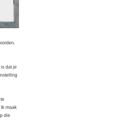
eworden.
is dat je
nstelling
 te
 Ik maak
op die