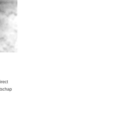
irect
atschap