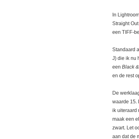
In Lightroom
Straight Ou
een TIFF-be
Standaard a
J) die ik nu
een
Black &
en de rest o
De werklaag 
waarde 15. 
ik uiteraard
maak een el
zwart. Let 
aan dat de m