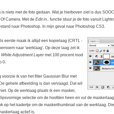
 is niets met de foto gedaan. Wat je hierboven ziet is dus SOOC
t Of Camera. Met de
Edit in..
functie stuur je de foto vanuit Light
stand naar Photoshop. In mijn geval naar Photoshop CS3.
ls eerste maak ik altijd een kopielaag (CRTL -
 hernoem naar 'werklaag'. Op deze laag zet ik
 White Adjustment Layer
met 100 procent rood
p 0.
voorzie ik van het filter Gaussian Blur met
De gehele afbeelding is dan vervaagd. Dat wil
 niet. Op de werklaag plaats ik een masker,
lipsvormige selectie om de hoofden heen en vul de maskerlaag
ook op het kadertje om de maskerthumbnail van de werklaag. Die
askerlaag actief is.