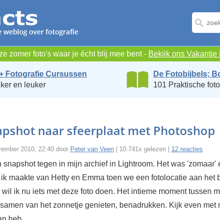
e zomer foto's waar je écht blij mee bent -
Bekijk ons Vakanti
+ Fotografie Cursussen
De Fotobijbels; B
ker en leuker
101 Praktische foto
apshot naar sfeerplaat met Photoshop
vember 2010, 22:40 door
Peter van Veen
| 10.741x gelezen |
12 reacties
 snapshot tegen in mijn archief in Lightroom. Het was 'zomaar'
ik maakte van Hetty en Emma toen we een fotolocatie aan het 
 wil ik nu iets met deze foto doen. Het intieme moment tussen 
e samen van het zonnetje genieten, benadrukken. Kijk even me
an heb.