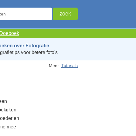
e Doeboek
oeken over Fotografie
grafietips voor betere foto's
Meer:
Tutorials
 een
bekijken
moeder en
t me mee