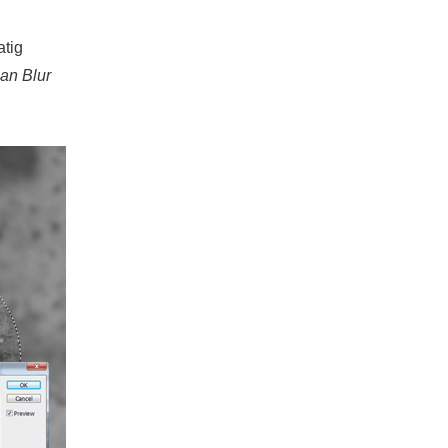
atig
an Blur