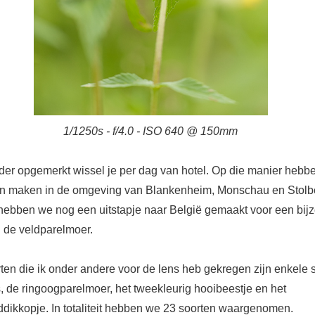
1/1250s - f/4.0 - ISO 640 @ 150mm
rder opgemerkt wissel je per dag van hotel. Op die manier hebb
en maken in de omgeving van Blankenheim, Monschau en Stolb
 hebben we nog een uitstapje naar België gemaakt voor een bij
: de veldparelmoer.
ten die ik onder andere voor de lens heb gekregen zijn enkele 
, de ringoogparelmoer, het tweekleurig hooibeestje en het
ddikkopje. In totaliteit hebben we 23 soorten waargenomen.