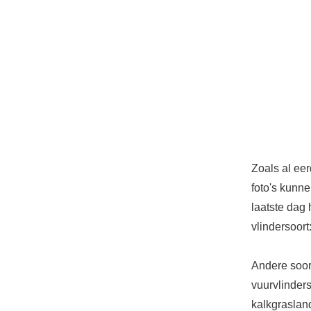
Zoals al ee
foto's kunn
laatste dag
vlindersoort
Andere soor
vuurvlinders
kalkgraslan