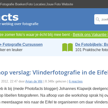
|
Fotografie Boeken
|
Foto Locaties
|
Jouw Foto Website
e zomer foto's waar je écht blij mee bent -
Bekijk ons Vakanti
+ Fotografie Cursussen
De Fotobijbels; B
ker en leuker
101 Praktische foto
p verslag: Vlinderfotografie in de Eife
i 2012, 22:47 door
Arjan de Wit
| 8.348x gelezen |
6 reacties
heb ik bij (mede Photofacts blogger) Johannes Klapwijk deelge
 libellen fotograferen. Na afloop van die workshop sprak hij ov
 meerdaagse reis naar de Eifel te organiseren om daar vlinders