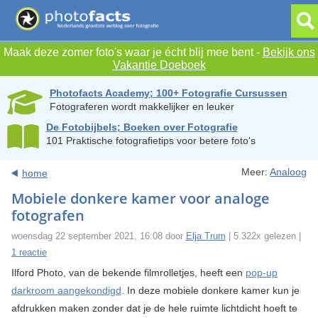
Maak deze zomer foto's waar je écht blij mee bent -
Bekijk ons
Vakantie Doeboek
Photofacts Academy; 100+ Fotografie Cursussen
Fotograferen wordt makkelijker en leuker
De Fotobijbels; Boeken over Fotografie
101 Praktische fotografietips voor betere foto's
Meer:
Analoog
home
Mobiele donkere kamer voor analoge
fotografen
woensdag 22 september 2021, 16:08 door
Elja Trum
| 5.322x gelezen |
1 reactie
Ilford Photo, van de bekende filmrolletjes, heeft een
pop-up
darkroom aangekondigd
. In deze mobiele donkere kamer kun je
afdrukken maken zonder dat je de hele ruimte lichtdicht hoeft te