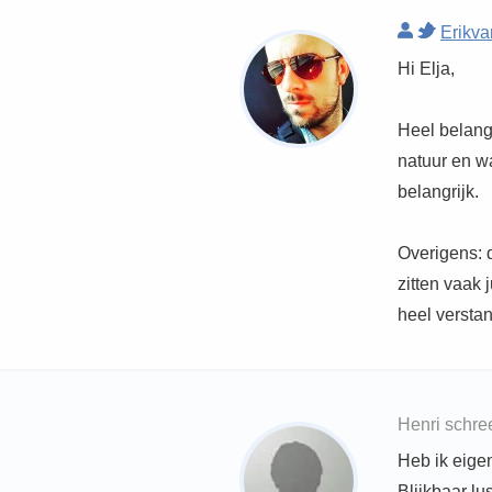
Erikv
Hi Elja,
Heel belang
natuur en w
belangrijk.
Overigens: d
zitten vaak 
heel verstan
Henri schre
Heb ik eige
Blijkbaar lu