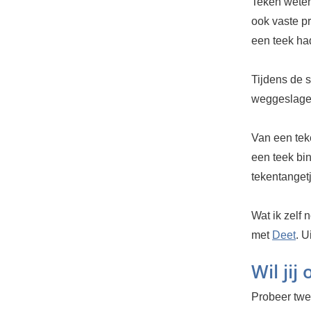
Teken weten 
ook vaste pr
een teek ha
Tijdens de s
weggeslagen
Van een tek
een teek bi
tekentangetj
Wat ik zelf 
met
Deet
. U
Wil jij
Probeer twee