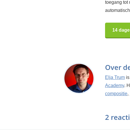
toegang tot
automatisch.
14 dage
Over d
Elja Trum
is
Academy
. 
compositie
,
2 react