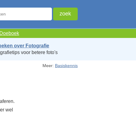
e Doeboek
oeken over Fotografie
grafietips voor betere foto's
Meer:
Basiskennis
aferen.
er wel