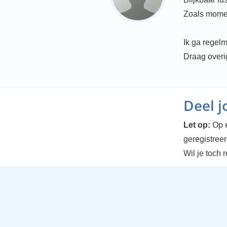
Zoals momen
Ik ga regelm
Draag overig
Deel 
Let op:
Op e
geregistree
Wil je toch 