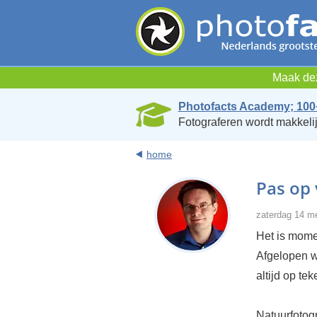
Maak dez
Photofacts Academy; 100
Fotograferen wordt makkelij
home
Pas op 
zaterdag 14 m
Het is momen
Afgelopen w
altijd op te
Natuurfotog