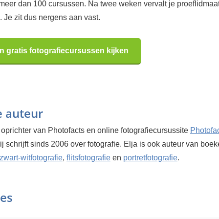
 meer dan 100 cursussen. Na twee weken vervalt je proeflidma
 Je zit dus nergens aan vast.
n gratis fotografiecursussen kijken
e auteur
 oprichter van Photofacts en online fotografiecursussite
Photofa
Hij schrijft sinds 2006 over fotografie. Elja is ook auteur van boe
zwart-witfotografie
,
flitsfotografie
en
portretfotografie
.
ies