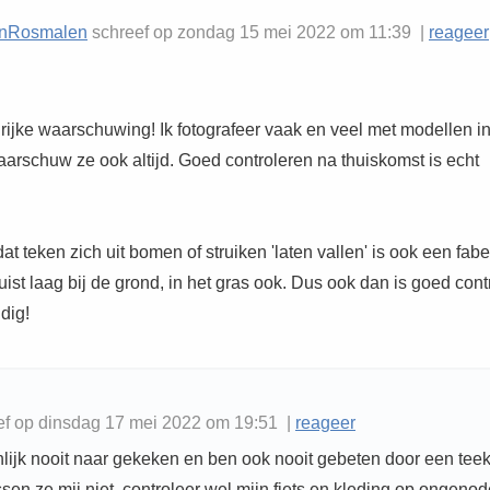
anRosmalen
schreef op zondag 15 mei 2022 om 11:39 |
reageer
rijke waarschuwing! Ik fotografeer vaak en veel met modellen i
aarschuw ze ook altijd. Goed controleren na thuiskomst is echt
at teken zich uit bomen of struiken 'laten vallen' is ook een fabe
juist laag bij de grond, in het gras ook. Dus ook dan is goed con
dig!
ef op dinsdag 17 mei 2022 om 19:51 |
reageer
nlijk nooit naar gekeken en ben ook nooit gebeten door een teek
ssen ze mij niet, controleer wel mijn fiets en kleding op ongeno