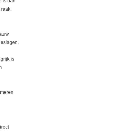
e is dan
 raak;
 gauw
geslagen.
rijk is
n
nsmeren
irect