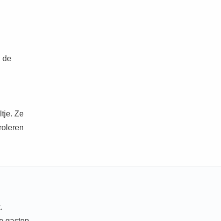
n de
ltje. Ze
troleren
.
de gasten.