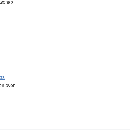
atschap
cts
ken over