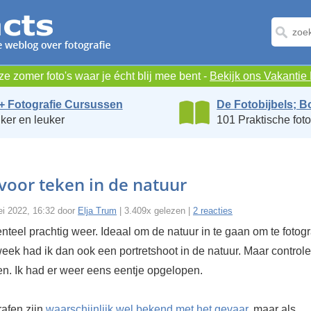
e zomer foto's waar je écht blij mee bent -
Bekijk ons Vakanti
+ Fotografie Cursussen
De Fotobijbels; B
ker en leuker
101 Praktische foto
voor teken in de natuur
ei 2022, 16:32 door
Elja Trum
| 3.409x gelezen |
2 reacties
teel prachtig weer. Ideaal om de natuur in te gaan om te fotogr
eek had ik dan ook een portretshoot in de natuur. Maar controle
ken. Ik had er weer eens eentje opgelopen.
rafen zijn
waarschijnlijk wel bekend met het gevaar
, maar als