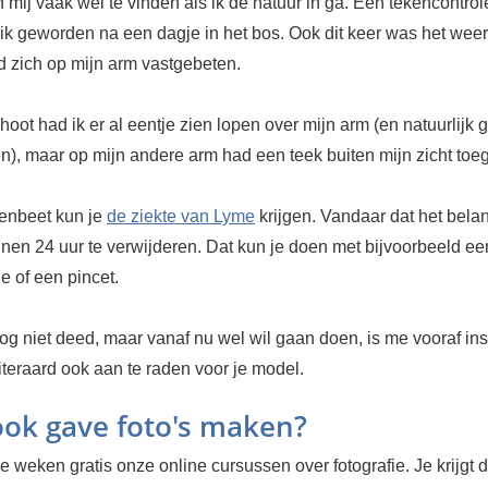
mij vaak wel te vinden als ik de natuur in ga. Een tekencontrol
ik geworden na een dagje in het bos. Ook dit keer was het weer
d zich op mijn arm vastgebeten.
hoot had ik er al eentje zien lopen over mijn arm (en natuurlijk
), maar op mijn andere arm had een teek buiten mijn zicht toe
enbeet kun je
de ziekte van Lyme
krijgen. Vandaar dat het belang
nnen 24 uur te verwijderen. Dat kun je doen met bijvoorbeeld ee
e of een pincet.
nog niet deed, maar vanaf nu wel wil gaan doen, is me vooraf i
iteraard ook aan te raden voor je model.
 ook gave foto's maken?
 weken gratis onze online cursussen over fotografie. Je krijgt d