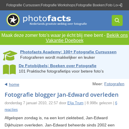
Fotografie Cursussen
|
Fotografie Workshops
|
Fotografie Boeken
|
Foto Locaties
|
Maak deze zomer foto's waar je écht blij mee bent -
Bekijk ons
Vakantie Doeboek
Photofacts Academy; 100+ Fotografie Cursussen
Fotograferen wordt makkelijker en leuker
De Fotobijbels; Boeken over Fotografie
101 Praktische fotografietips voor betere foto's
Meer:
Fotografen
home
Fotografie blogger Jan-Edward overleden
donderdag 7 januari 2010, 22:57 door
Elja Trum
| 8.998x gelezen |
6
reacties
Afgelopen zondag is, na een kort ziektebed, Jan-Edward
Dijkhuizen overleden. Jan-Edward beheerde sinds 2002 een