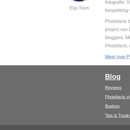
fotografie. 
Elja Trum
bespreking 
Photofacts b
project van
bloggers. Mo
Photofacts,
Meer over P
Blog
Reviews
Photofacts v
Boeken
Tips & Truuk