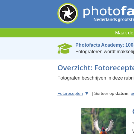
Maak dez
Photofacts Academy; 100
Fotograferen wordt makkelij
Overzicht: Fotorecept
Fotografen beschrijven in deze rubr
Fotorecepten
| Sorteer op
datum
,
p
v