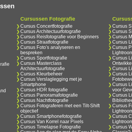
ussen
Cursussen Fotografie
Cursus
Cursus Concertfotografie
Cursus S
Cursus Architectuurfotografie
Cursus S
Cursus Reisfotografie voor Beginners
Cursus M
Cursus Straatfotografie
Cursus L
Cursus Foto's analyseren en
Cursus Po
bespreken
Lightroo
Cursus Sportfotografie
Cursus L
Cursus Masterclass
Ontwikke
rafie
Architectuurfotografie
Cursus Li
Cursus Kleurbeheer
Cursus L
Cursus Verslaglegging met je
Fotobewe
Smartphone
Cursus L
Cursus HDR fotografie
voor Gev
and
Cursus Panoramafotografie
Cursus L
Cursus Nachtfotografie
Biblioth
Cursus Fotograferen met een Tilt-Shift
Cursus F
objectief
Lightroo
Cursus Smartphonefotografie
Cursus C
Cursus Van Korrel naar Pixels
Lightroo
Cursus Timelapse Fotografie
Cursus Wa