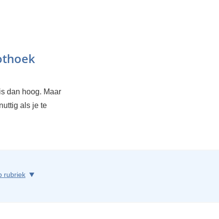
othoek
 is dan hoog. Maar
uttig als je te
p rubriek