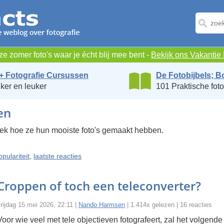
e zomer foto's waar je écht blij mee bent -
Bekijk ons Vakanti
+ Fotografie Cursussen
De Fotobijbels; B
ker en leuker
101 Praktische foto
en
iek hoe ze hun mooiste foto's gemaakt hebben.
opulariteit
,
laatste reacties
Croppen of toch een teleconverter?
rijdag 15 mei 2026, 22:11 |
Nando Harmsen
| 1.414x gelezen | 16 reacties
Voor wie veel met tele objectieven fotografeert, zal het volgend