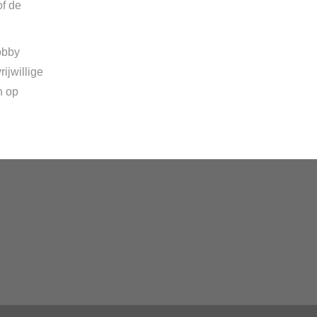
of de
obby
ijwillige
n op