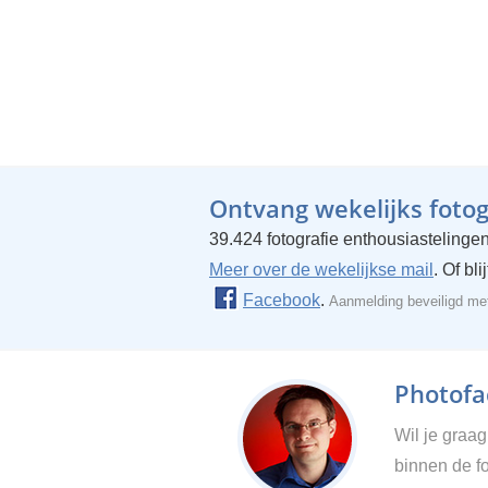
Ontvang wekelijks fotogr
39.424 fotografie enthousiastelingen
Meer over de wekelijkse mail
. Of bl
Facebook
.
Aanmelding beveiligd m
Photofac
Wil je graa
binnen de fo