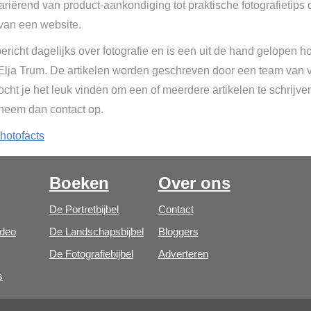
Variërend van product-aankondiging tot praktische fotografietips 
van een website.
ericht dagelijks over fotografie en is een uit de hand gelopen h
 Elja Trum. De artikelen worden geschreven door een team van vr
cht je het leuk vinden om een of meerdere artikelen te schrijve
 neem dan contact op.
hotofacts
Boeken
Over ons
De Portretbijbel
Contact
ideo
De Landschapsbijbel
Bloggers
De Fotografiebijbel
Adverteren
s