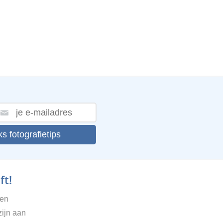
ks fotografietips
ft!
gen
zijn aan