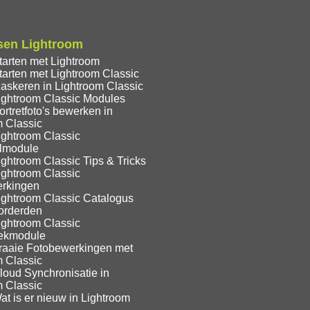
sen Lightroom
tarten met Lightroom
tarten met Lightroom Classic
askeren in Lightroom Classic
ightroom Classic Modules
rtretfoto's bewerken in
m Classic
ightroom Classic
lmodule
ghtroom Classic Tips & Tricks
ightroom Classic
rkingen
ightroom Classic Catalogus
orderden
ightroom Classic
eekmodule
raaie Fotobewerkingen met
m Classic
loud Synchronisatie in
m Classic
t is er nieuw in Lightroom