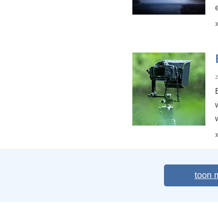
z
toon 