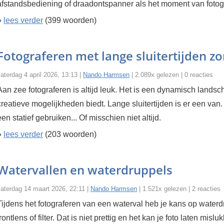
afstandsbediening of draadontspanner als het moment van fotogra
»
lees verder
(399 woorden)
Fotograferen met lange sluitertijden zo
aterdag 4 april 2026, 13:13 |
Nando Harmsen
| 2.089x gelezen | 0 reacties
Aan zee fotograferen is altijd leuk. Het is een dynamisch landsc
creatieve mogelijkheden biedt. Lange sluitertijden is er een van
een statief gebruiken... Of misschien niet altijd.
»
lees verder
(203 woorden)
Watervallen en waterdruppels
zaterdag 14 maart 2026, 22:11 |
Nando Harmsen
| 1.521x gelezen | 2 reacties
Tijdens het fotograferen van een waterval heb je kans op waterd
frontlens of filter. Dat is niet prettig en het kan je foto laten mis