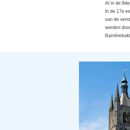
Al in de 9
In de 17e e
van de verst
werden door 
Barrièretra