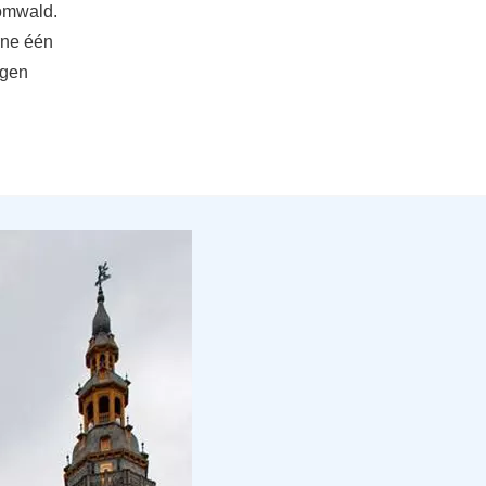
omwald.
rne één
ngen