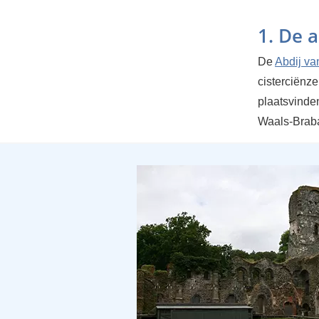
1. De a
De
Abdij van
cisterciënz
plaatsvinden
Waals-Braba