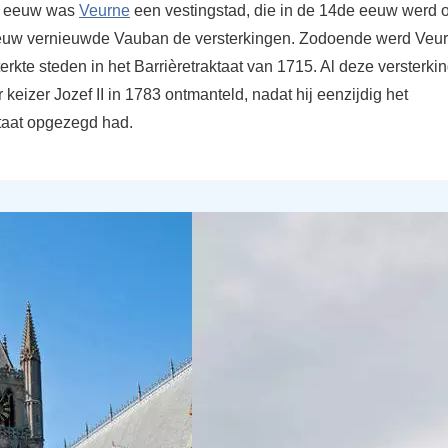
de eeuw was
Veurne
een vestingstad, die in de 14de eeuw werd 
euw vernieuwde Vauban de versterkingen. Zodoende werd Veu
erkte steden in het Barrièretraktaat van 1715. Al deze versterki
keizer Jozef II in 1783 ontmanteld, nadat hij eenzijdig het
ktaat opgezegd had.