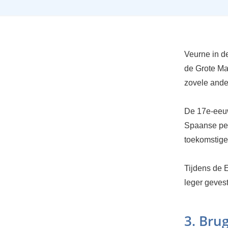
Veurne in d
de Grote Ma
zovele ande
De 17e-eeuw
Spaanse per
toekomstige
Tijdens de 
leger gevest
3. Bru