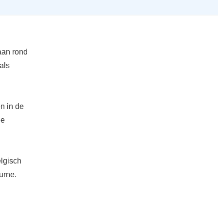
aan rond
als
n in de
de
elgisch
urne.