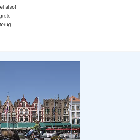
el alsof
grote
terug