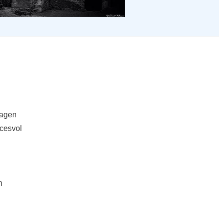
lagen
cesvol
n