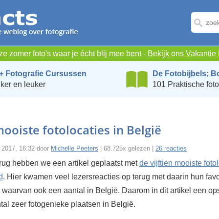
e zomer foto's waar je écht blij mee bent -
Bekijk ons Vakanti
+ Fotografie Cursussen
De Fotobijbels; B
ker en leuker
101 Praktische foto
ooiste fotolocaties in België
 2017, 16:32 door
Michelle Peeters
| 68.725x gelezen |
26 reacties
erug hebben we een artikel geplaatst met
de vijftien mooiste foto
d
. Hier kwamen veel lezersreacties op terug met daarin hun favo
, waarvan ook een aantal in België. Daarom in dit artikel een 
al zeer fotogenieke plaatsen in België.