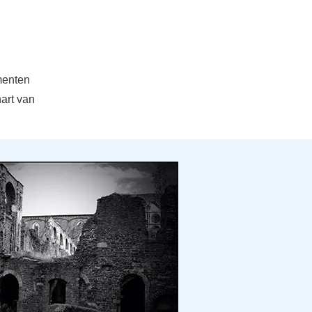
menten
hart van