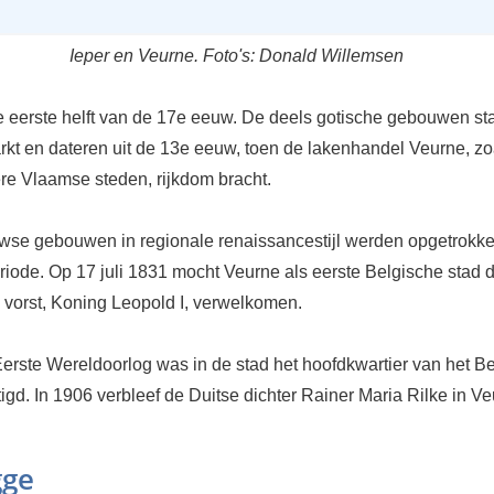
Ieper en Veurne. Foto's: Donald Willemsen
e eerste helft van de 17e eeuw. De deels gotische gebouwen st
rkt en dateren uit de 13e eeuw, toen de lakenhandel Veurne, zo
re Vlaamse steden, rijkdom bracht.
se gebouwen in regionale renaissancestijl werden opgetrokke
iode. Op 17 juli 1831 mocht Veurne als eerste Belgische stad 
 vorst, Koning Leopold I, verwelkomen.
Eerste Wereldoorlog was in de stad het hoofdkwartier van het B
igd. In 1906 verbleef de Duitse dichter Rainer Maria Rilke in Ve
gge