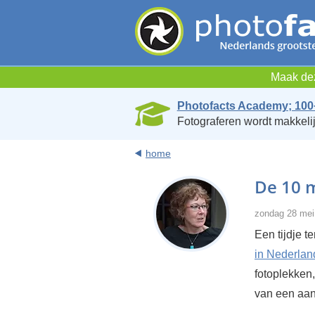
Maak dez
Photofacts Academy; 100
Fotograferen wordt makkelij
home
De 10 m
zondag 28 mei
Een tijdje t
in Nederlan
fotoplekken
van een aant