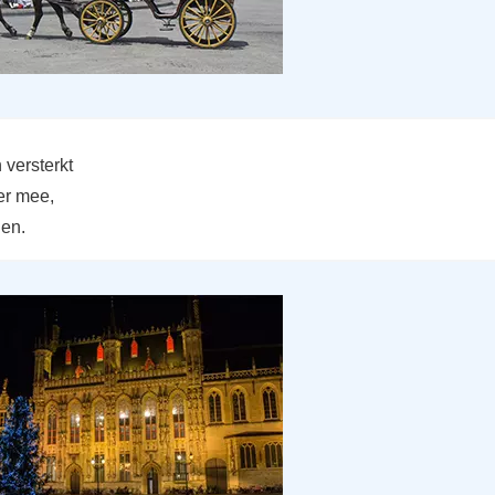
 versterkt
er mee,
ien.