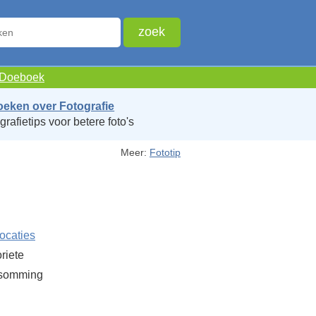
e Doeboek
oeken over Fotografie
grafietips voor betere foto's
Meer:
Fototip
locaties
riete
opsomming