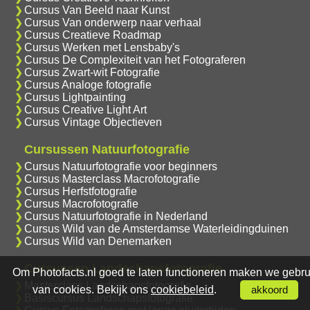
Cursus Van Beeld naar Kunst
Cursus Van onderwerp naar verhaal
Cursus Creatieve Roadmap
Cursus Werken met Lensbaby's
Cursus De Complexiteit van het Fotograferen
Cursus Zwart-wit Fotografie
Cursus Analoge fotografie
Cursus Lightpainting
Cursus Creative Light Art
Cursus Vintage Objectieven
Cursussen Natuurfotografie
Cursus Natuurfotografie voor beginners
Cursus Masterclass Macrofotografie
Cursus Herfstfotografie
Cursus Macrofotografie
Cursus Natuurfotografie in Nederland
Cursus Wild van de Amsterdamse Waterleidingduinen
Cursus Wild van Denemarken
Cursussen Landschapsfotografie
Om Photofacts.nl goed te laten functioneren maken we gebru
Masterclass Landschapsfotografie
van cookies. Bekijk ons
cookiebeleid
.
akkoord
Basiscursus Landschapsfotografie