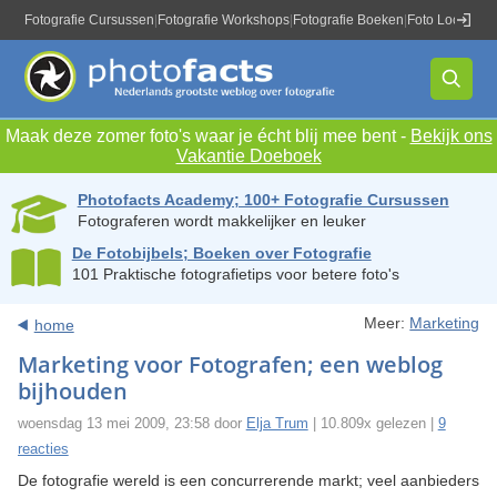
Fotografie Cursussen
|
Fotografie Workshops
|
Fotografie Boeken
|
Foto Locaties
|
Maak deze zomer foto's waar je écht blij mee bent -
Bekijk ons
Vakantie Doeboek
Photofacts Academy; 100+ Fotografie Cursussen
Fotograferen wordt makkelijker en leuker
De Fotobijbels; Boeken over Fotografie
101 Praktische fotografietips voor betere foto's
Meer:
Marketing
home
Marketing voor Fotografen; een weblog
bijhouden
woensdag 13 mei 2009, 23:58 door
Elja Trum
| 10.809x gelezen |
9
reacties
De fotografie wereld is een concurrerende markt; veel aanbieders