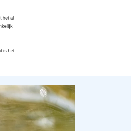
t het al
nkelijk
t is het