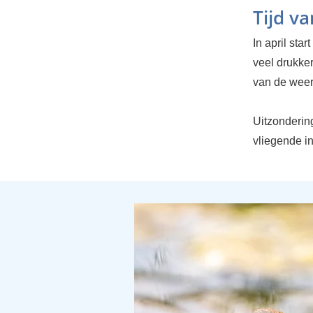
Tijd v
In april star
veel drukker
van de wee
Uitzondering
vliegende in