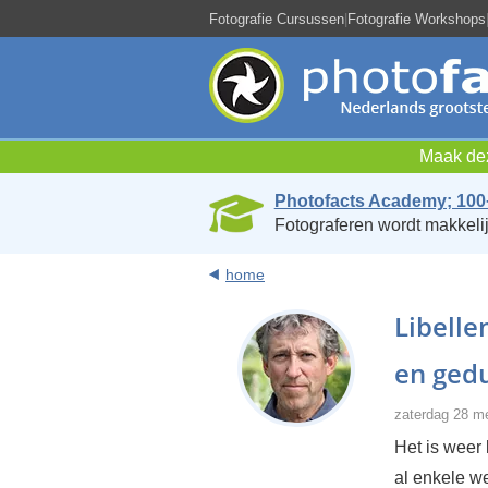
Fotografie Cursussen
|
Fotografie Workshops
Maak dez
Photofacts Academy; 100
Fotograferen wordt makkelij
home
Libelle
en gedu
zaterdag 28 m
Het is weer 
al enkele w