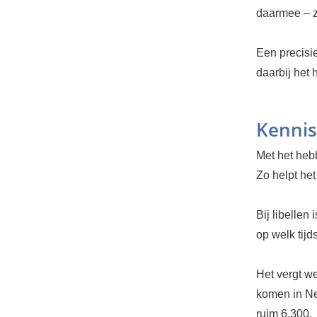
daarmee – zo
Een precisi
daarbij het 
Kennis
Met het hebb
Zo helpt het
Bij libellen
op welk tijd
Het vergt we
komen in Ned
ruim 6.300.