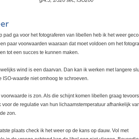
g/4.5, 1/320 sec, ISO200
er
p pad ga voor het fotograferen van libellen heb ik het weer geco
 een paar voorwaarden waaraan dat moet voldoen om het fotogra
llen tot een succes te kunnen maken.
welijks wind is een daarvan. Dan kan ik werken met langere slui
de ISO-waarde niet omhoog te schroeven.
voorwaarde is zon. Als die schijnt komen libellen graag tevoors
k voor de regulatie van hun lichaamstemperatuur afhankelijk va
de zon.
aatste plaats check ik het weer op de kans op dauw. Vol met