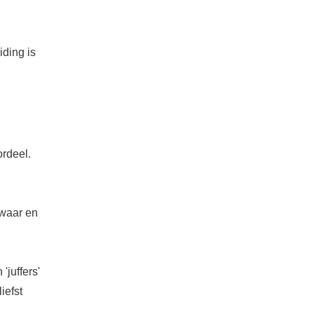
ding is
ordeel.
 waar en
'juffers'
iefst