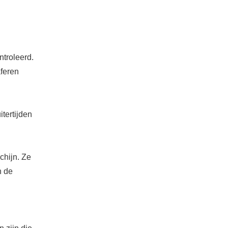
ntroleerd.
feren
tertijden
chijn. Ze
n de