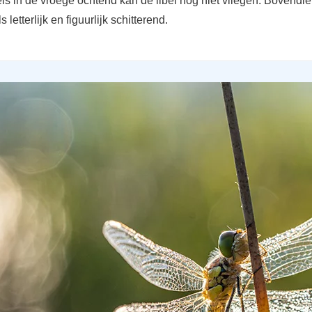
s in de vroege ochtend kan de libel nog niet vliegen. Bovendien
 letterlijk en figuurlijk schitterend.