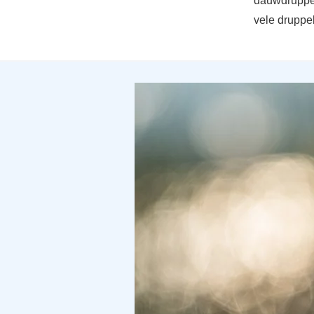
dauwdruppel
vele druppels