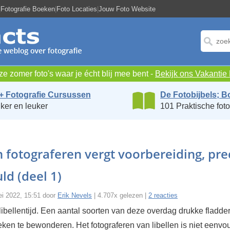
|
Fotografie Boeken
|
Foto Locaties
|
Jouw Foto Website
e zomer foto's waar je écht blij mee bent -
Bekijk ons Vakanti
+ Fotografie Cursussen
De Fotobijbels; B
ker en leuker
101 Praktische foto
n fotograferen vergt voorbereiding, pre
ld (deel 1)
ei 2022, 15:51 door
Erik Nevels
| 4.707x gelezen |
2 reacties
libellentijd. Een aantal soorten van deze overdag drukke fladder
eken te bewonderen. Het fotograferen van libellen is niet eenv