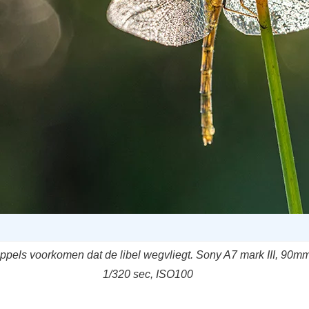
pels voorkomen dat de libel wegvliegt. Sony A7 mark III, 90mm,
1/320 sec, ISO100