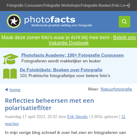
Fotografie Cursussen
|
Fotografie Workshops
|
Fotografie Boeken
|
Foto Locaties
|
Maak deze zomer foto's waar je écht blij mee bent -
Bekijk ons
Vakantie Doeboek
Photofacts Academy; 100+ Fotografie Cursussen
Fotograferen wordt makkelijker en leuker
De Fotobijbels; Boeken over Fotografie
101 Praktische fotografietips voor betere foto's
Meer:
Natuurfotografie
home
Reflecties beheersen met een
polarisatiefilter
maandag 17 april 2023, 20:02 door
Erik Nevels
| 5.803x gelezen |
11
reacties
In mijn vorige blog schreef ik over het zien en fotograferen van