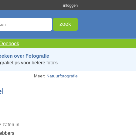
inloggen
e Doeboek
oeken over Fotografie
grafietips voor betere foto's
Meer:
Natuurfotografie
el
e zaten in
hebbers