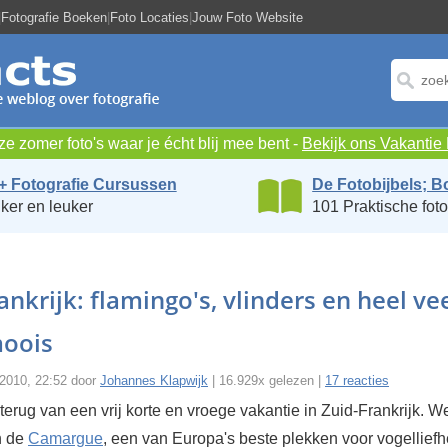
|
Fotografie Boeken
|
Foto Locaties
|
Jouw Foto Website
e zomer foto's waar je écht blij mee bent -
Bekijk ons Vakanti
+ Fotografie Cursussen
De Fotobijbels; B
ker en leuker
101 Praktische foto
ankrijk: flamingo's, vlinders en heel ve
oois
i 2010, 22:52 door
Johannes Klapwijk
| 16.929x gelezen |
17 reacties
terug van een vrij korte en vroege vakantie in Zuid-Frankrijk. W
n de
Camargue
, een van Europa's beste plekken voor vogellief