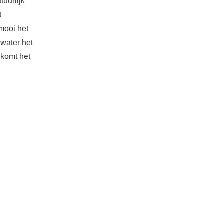
tuurlijk
t
 mooi het
 water het
 komt het