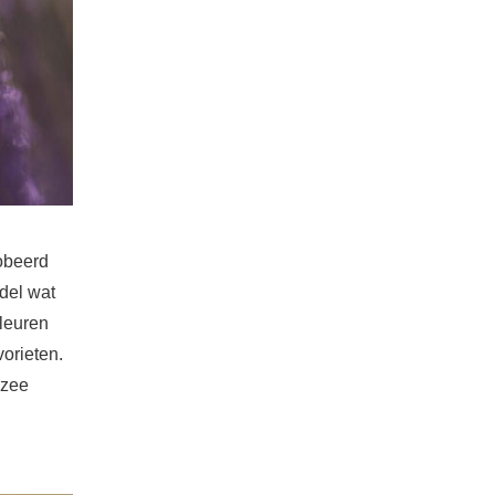
robeerd
ndel wat
kleuren
vorieten.
 zee