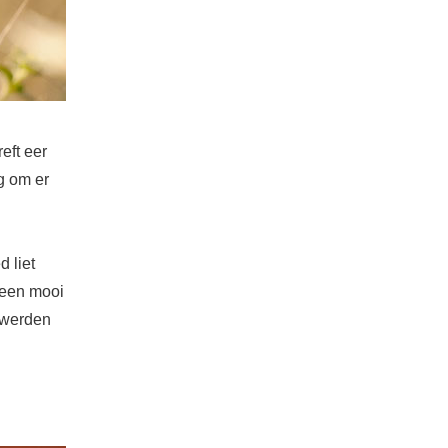
eft eer
g om er
d liet
 een mooi
 werden