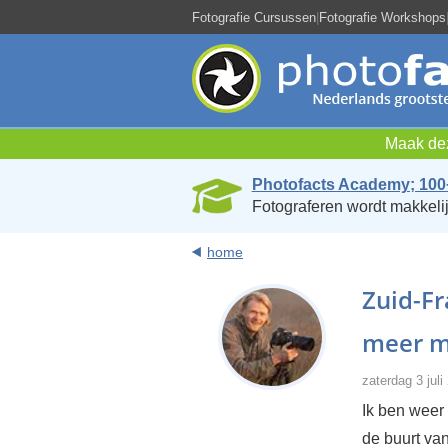
Fotografie Cursussen
|
Fotografie Workshops
Maak dez
Photofacts Academy; 100
Fotograferen wordt makkelij
home
Zuid-Fr
meer m
zaterdag 3 jul
Ik ben weer 
de buurt va