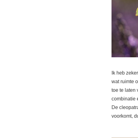
Ik heb zeke
wat ruimte o
toe te late
combinatie e
De cleopatra
voorkomt, du