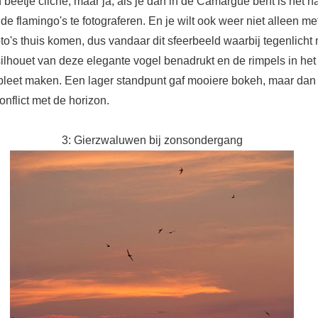
 beetje cliche, maar ja, als je dan in de Camargue bent is het na
de flamingo's te fotograferen. En je wilt ook weer niet alleen me
foto's thuis komen, dus vandaar dit sfeerbeeld waarbij tegenlicht
ilhouet van deze elegante vogel benadrukt en de rimpels in het
pleet maken. Een lager standpunt gaf mooiere bokeh, maar dan
conflict met de horizon.
3: Gierzwaluwen bij zonsondergang