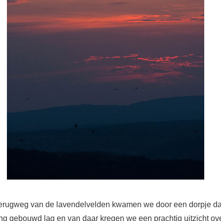
terugweg van de lavendelvelden kwamen we door een dorpje d
ng gebouwd lag en van daar kregen we een prachtig uitzicht ove