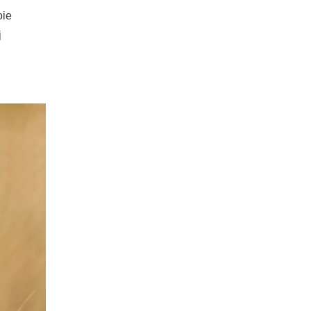
oie
j