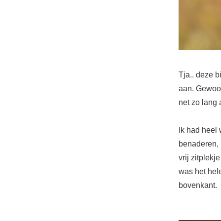
Tja.. deze b
aan. Gewoon
net zo lang 
Ik had heel 
benaderen, i
vrij zitple
was het hel
bovenkant.