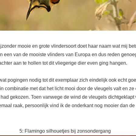
ijzonder mooie en grote vlindersoort doet haar naam wat mij betr
 een van de mooiste vlinders van Europa en dus reden genoe
achter aan te hollen tot dit vliegerige dier even ging hangen.
wat pogingen nodig tot dit exemplaar zich eindelijk ook echt goe
n combinatie met dat het licht mooi door de vleugels valt en ze
kje had gekozen. Toen vanwege de wind de vleugels dichtgeklapt
emaal raak, persoonlijk vind ik de onderkant nog mooier dan de
5: Flamingo silhouetjes bij zonsondergang