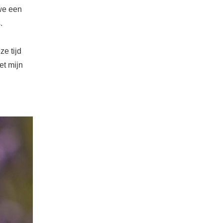
 we een
.
e tijd
et mijn