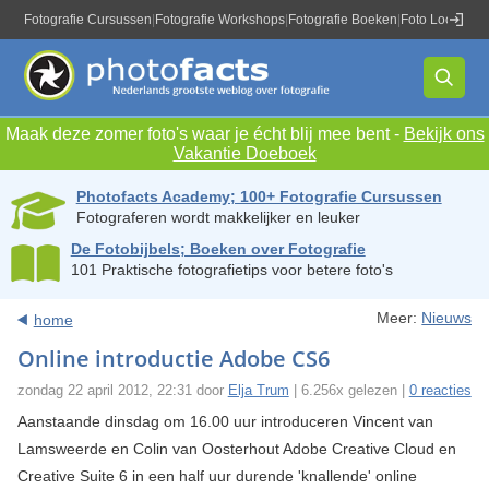
Fotografie Cursussen
|
Fotografie Workshops
|
Fotografie Boeken
|
Foto Locaties
|
Maak deze zomer foto's waar je écht blij mee bent -
Bekijk ons
Vakantie Doeboek
Photofacts Academy; 100+ Fotografie Cursussen
Fotograferen wordt makkelijker en leuker
De Fotobijbels; Boeken over Fotografie
101 Praktische fotografietips voor betere foto's
Meer:
Nieuws
home
Online introductie Adobe CS6
zondag 22 april 2012, 22:31 door
Elja Trum
| 6.256x gelezen |
0 reacties
Aanstaande dinsdag om 16.00 uur introduceren Vincent van
Lamsweerde en Colin van Oosterhout Adobe Creative Cloud en
Creative Suite 6 in een half uur durende 'knallende' online