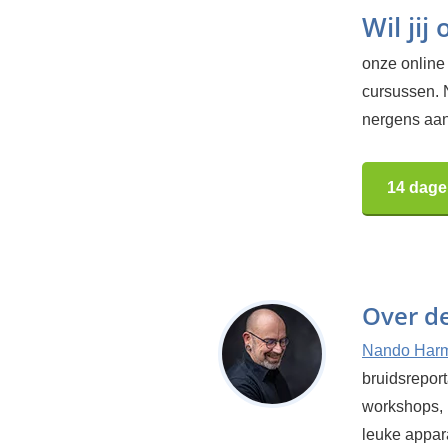
Wil jij
onze online 
cursussen. 
nergens aan
14 dage
Over d
Nando Har
bruidsrepor
workshops, 
leuke appar