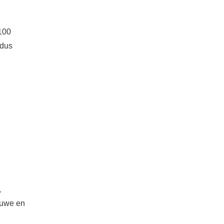
 100
 dus
,
euwe en