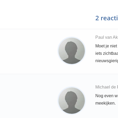
2 react
Paul van Ak
Moet je niet
iets zichtb
nieuwsgierig
Michael de 
Nog even wa
meekijken.