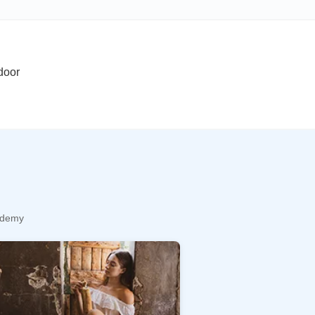
door
cademy