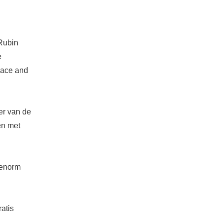
 Rubin
e
pace and
er van de
en met
 enorm
atis