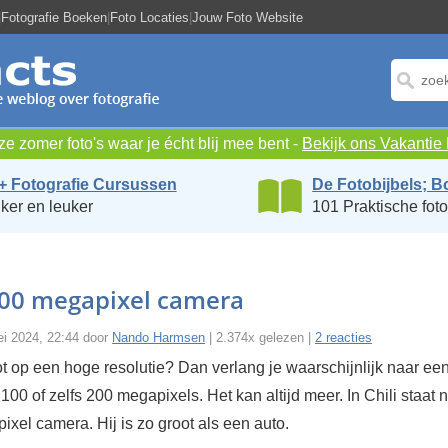
|
Fotografie Boeken
|
Foto Locaties
|
Jouw Foto Website
e zomer foto's waar je écht blij mee bent -
Bekijk ons Vakanti
+ Fotografie Cursussen
De Fotobijbels; B
ker en leuker
101 Praktische foto
200 megapixel camera
ei 2024, 22:44 door
Nando Harmsen
| 2.374x gelezen |
2 reacties
ot op een hoge resolutie? Dan verlang je waarschijnlijk naar e
100 of zelfs 200 megapixels. Het kan altijd meer. In Chili staat 
xel camera. Hij is zo groot als een auto.