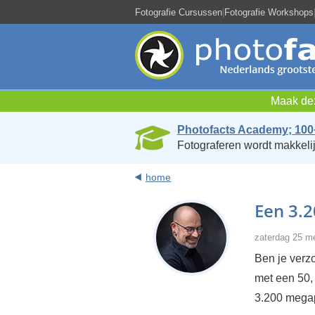
Fotografie Cursussen
|
Fotografie Workshops
Maak dez
Photofacts Academy; 100
Fotograferen wordt makkelij
home
Een 3.
zaterdag 25 m
Ben je verz
met een 50, 
3.200 megapi