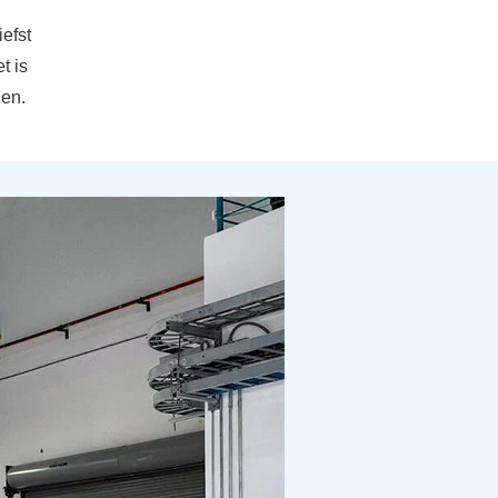
iefst
t is
gen.