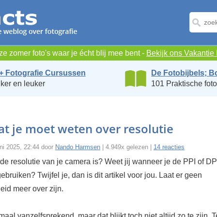
e zomer foto's waar je écht blij mee bent -
Bekijk ons Vakanti
+ Fotografie Cursussen
De Fotobijbels; B
ker en leuker
101 Praktische foto
at je moet weten over resolutie
ni 2025, 22:44 door
Nando Harmsen
| 4.949x gelezen |
14 reacties
 de resolutie van je camera is? Weet jij wanneer je de PPI of D
bruiken? Twijfel je, dan is dit artikel voor jou. Laat er geen
eid meer over zijn.
lemaal vanzelfsprekend, maar dat blijkt toch niet altijd zo te zijn.