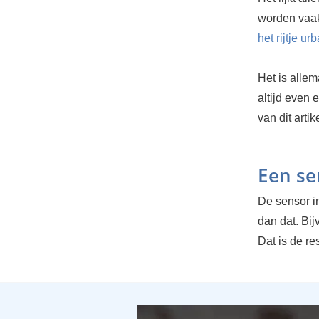
worden vaak
het rijtje u
Het is allem
altijd even 
van dit artike
Een se
De sensor in
dan dat. Bij
Dat is de re