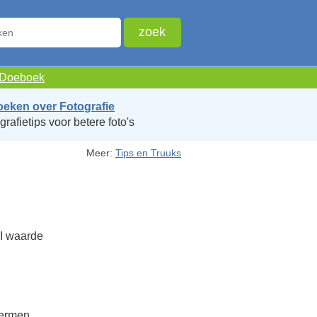
e Doeboek
oeken over Fotografie
grafietips voor betere foto's
Meer:
Tips en Truuks
PI waarde
 Termen