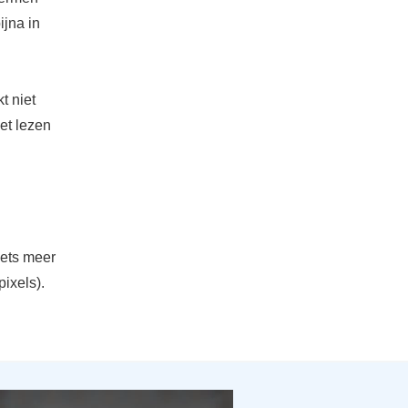
ijna in
t niet
het lezen
iets meer
ixels).