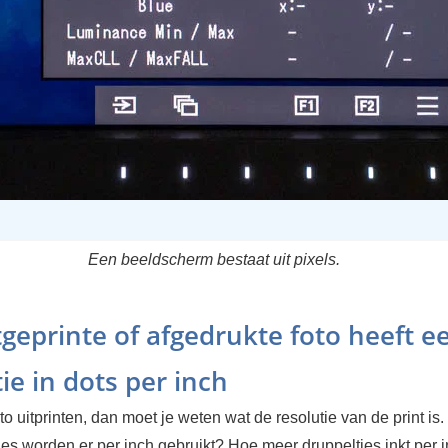
Een beeldscherm bestaat uit pixels.
tgeprinte of afgedrukte foto heeft e
ie in dots per inch
to uitprinten, dan moet je weten wat de resolutie van de print is
jes worden er per inch gebruikt? Hoe meer druppeltjes inkt per 