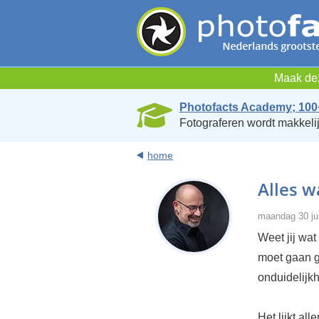
Maak dez
Photofacts Academy; 100
Fotograferen wordt makkelij
home
Alles w
maandag 30 ju
Weet jij wat
moet gaan ge
onduidelijkh
Het lijkt al