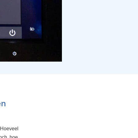
en
. Hoeveel
inch, hoe