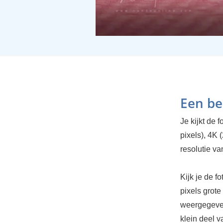
Een be
Je kijkt de 
pixels), 4K 
resolutie v
Kijk je de f
pixels grote
weergegeven
klein deel 