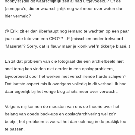
hobbyist (die dit waarschijnlijk zelf al had uitgevogeld)? Of de
(semi)pro's, die er waarschijnlijk nog wel meer over weten dan
hier vermeld?
@ Erik: zit er dan überhaupt nog íemand te wachten op een paar
jaar oude foto van een CEO?? :-P (misschien onder trefwoord
'Maserati'? Sorry, dat is flauw maar je klonk wel 'n tikkeltje blasé..)
En zit dat probleem van die fotograaf die een archiefbeeld niet
snel terug kan vinden niet eerder in een opslagprobleem,
bijvoorbeeld door het werken met verschillende harde schijven?
Dat laatste aspect mis ik overigens volledig in dit verhaal. Ik had
daar eigenlijk bij het vorige blog al iets meer over verwacht.
Volgens mij kennen de meesten van ons de theorie over het
belang van goede back-ups en opslag/archivering wel zo'n
beetje, het probleem is vooral het dan ook nog in de praktijk toe
te passen.