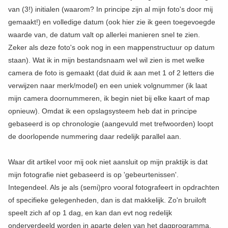
van (3!) initialen (waarom? In principe zijn al mijn foto's door mij
gemaakt!) en volledige datum (ook hier zie ik geen toegevoegde
waarde van, de datum valt op allerlei manieren snel te zien.
Zeker als deze foto's ook nog in een mappenstructuur op datum
staan). Wat ik in mijn bestandsnaam wel wil zien is met welke
camera de foto is gemaakt (dat duid ik aan met 1 of 2 letters die
verwijzen naar merk/model) en een uniek volgnummer (ik laat
mijn camera doornummeren, ik begin niet bij elke kaart of map
opnieuw). Omdat ik een opslagsysteem heb dat in principe
gebaseerd is op chronologie (aangevuld met trefwoorden) loopt
de doorlopende nummering daar redelijk parallel aan.
Waar dit artikel voor mij ook niet aansluit op mijn praktijk is dat
mijn fotografie niet gebaseerd is op 'gebeurtenissen'.
Integendeel. Als je als (semi)pro vooral fotografeert in opdrachten
of specifieke gelegenheden, dan is dat makkelijk. Zo'n bruiloft
speelt zich af op 1 dag, en kan dan evt nog redelijk
onderverdeeld worden in aparte delen van het dagprogramma.