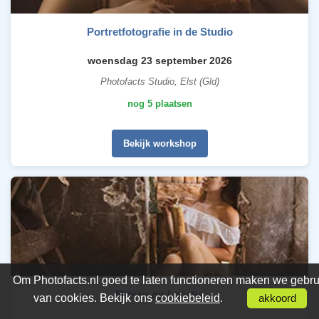
Portretfotografie in de Studio
woensdag 23 september 2026
Photofacts Studio, Elst (Gld)
nog 5 plaatsen
Bekijk workshop
Om Photofacts.nl goed te laten functioneren maken we gebru
Flitsen op Locatie
van cookies. Bekijk ons
cookiebeleid
.
akkoord