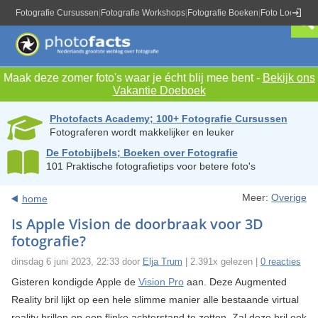
Fotografie Cursussen
|
Fotografie Workshops
|
Fotografie Boeken
|
Foto Locaties
|
Maak deze zomer foto's waar je écht blij mee bent -
Bekijk ons
Vakantie Doeboek
Photofacts Academy; 100+ Fotografie Cursussen
Fotograferen wordt makkelijker en leuker
De Fotobijbels; Boeken over Fotografie
101 Praktische fotografietips voor betere foto's
Meer:
Overige
home
Is Apple Vision de doorbraak voor 3D
fotografie?
dinsdag 6 juni 2023, 22:33 door
Elja Trum
| 2.391x gelezen |
0 reacties
Gisteren kondigde Apple de
Vision Pro
aan. Deze Augmented
Reality bril lijkt op een hele slimme manier alle bestaande virtual
reality brillen op een flinke achterstand te zetten. Zal deze bril ook