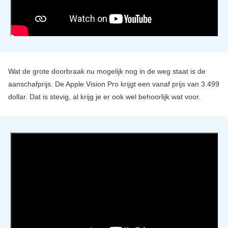
Wat de grote doorbraak nu mogelijk nog in de weg staat is de
aanschafprijs. De Apple Vision Pro krijgt een vanaf prijs van 3.499
dollar. Dat is stevig, al krijg je er ook wel behoorlijk wat voor.