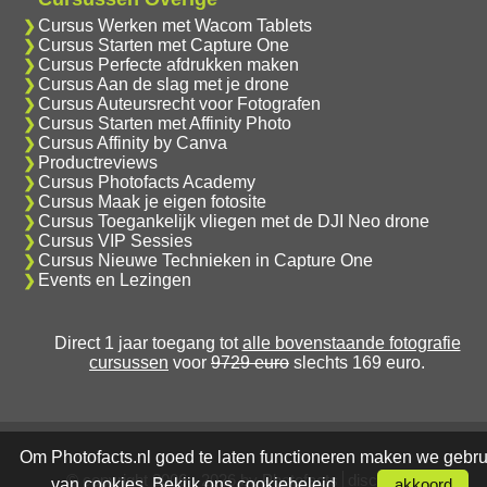
Cursus Werken met Wacom Tablets
Cursus Starten met Capture One
Cursus Perfecte afdrukken maken
Cursus Aan de slag met je drone
Cursus Auteursrecht voor Fotografen
Cursus Starten met Affinity Photo
Cursus Affinity by Canva
Productreviews
Cursus Photofacts Academy
Cursus Maak je eigen fotosite
Cursus Toegankelijk vliegen met de DJI Neo drone
Cursus VIP Sessies
Cursus Nieuwe Technieken in Capture One
Events en Lezingen
Direct 1 jaar toegang tot
alle bovenstaande fotografie
cursussen
voor
9729 euro
slechts 169 euro.
Om Photofacts.nl goed te laten functioneren maken we gebru
© copyright 2006 - 2026 by Photofacts
disclaimer
van cookies. Bekijk ons
cookiebeleid
.
akkoord