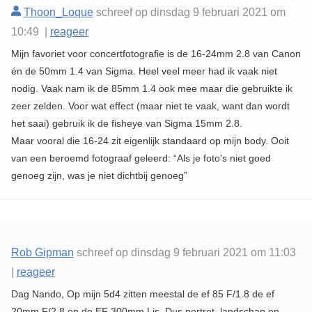
Thoon_Loque
schreef op dinsdag 9 februari 2021 om
10:49 |
reageer
Mijn favoriet voor concertfotografie is de 16-24mm 2.8 van Canon
én de 50mm 1.4 van Sigma. Heel veel meer had ik vaak niet
nodig. Vaak nam ik de 85mm 1.4 ook mee maar die gebruikte ik
zeer zelden. Voor wat effect (maar niet te vaak, want dan wordt
het saai) gebruik ik de fisheye van Sigma 15mm 2.8.
Maar vooral die 16-24 zit eigenlijk standaard op mijn body. Ooit
van een beroemd fotograaf geleerd: “Als je foto's niet goed
genoeg zijn, was je niet dichtbij genoeg”
Rob Gipman
schreef op dinsdag 9 februari 2021 om 11:03
|
reageer
Dag Nando, Op mijn 5d4 zitten meestal de ef 85 F/1.8 de ef
20mm F/2.8 en de EF 300mm Lis, Dus portret, landschap en