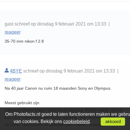
gast schreef op dinsdag 9 februari 2021 om 13:33 |
reageer
35-70 mm nikon f 2.8
4BYE
schreef op dinsdag 9 februari 2021 om 13:33 |
reageer
Na 40 jaar Canon nu ruim 18 maanden Sony en Olympus.
Meest gebruikt zijn:
Olympus 60mm Macro voor focus stacking. Macro wordt, vind ik,
Om Photofacts.nl goed te laten functioneren maken we gebru
pas echt interessant met focus stacking. Met Olympus kan ik uit
van cookies. Bekijk ons
cookiebeleid
.
akkoord
de hand, razendsnel 15 afbeeldingen maken, zolang het