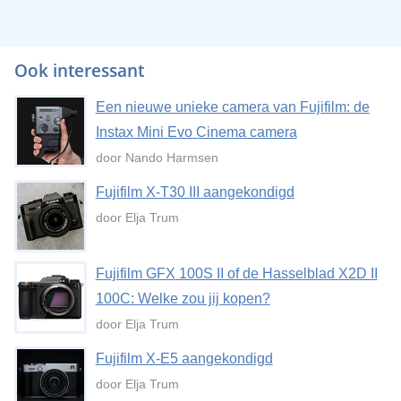
Ook interessant
Een nieuwe unieke camera van Fujifilm: de
Instax Mini Evo Cinema camera
door Nando Harmsen
Fujifilm X-T30 III aangekondigd
door Elja Trum
Fujifilm GFX 100S II of de Hasselblad X2D II
100C: Welke zou jij kopen?
door Elja Trum
Fujifilm X-E5 aangekondigd
door Elja Trum