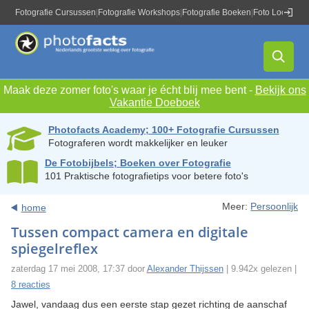
Fotografie Cursussen
|
Fotografie Workshops
|
Fotografie Boeken
|
Foto Locaties
|
Maak deze zomer foto's waar je écht blij mee bent -
Bekijk ons
Vakantie Doeboek
Photofacts Academy; 100+ Fotografie Cursussen
Fotograferen wordt makkelijker en leuker
De Fotobijbels; Boeken over Fotografie
101 Praktische fotografietips voor betere foto's
Meer:
Persoonlijk
home
Tussen compact camera en digitale
spiegelreflex
zaterdag 17 mei 2008, 17:37 door
Alexander Thijssen
| 9.942x gelezen |
8 reacties
Jawel, vandaag dus een eerste stap gezet richting de aanschaf