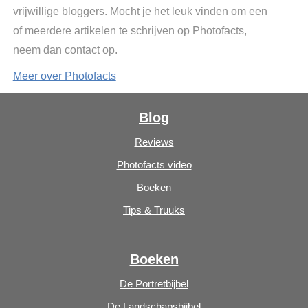
vrijwillige bloggers. Mocht je het leuk vinden om een
of meerdere artikelen te schrijven op Photofacts,
neem dan contact op.
Meer over Photofacts
Blog
Reviews
Photofacts video
Boeken
Tips & Truuks
Boeken
De Portretbijbel
De Landschapsbijbel