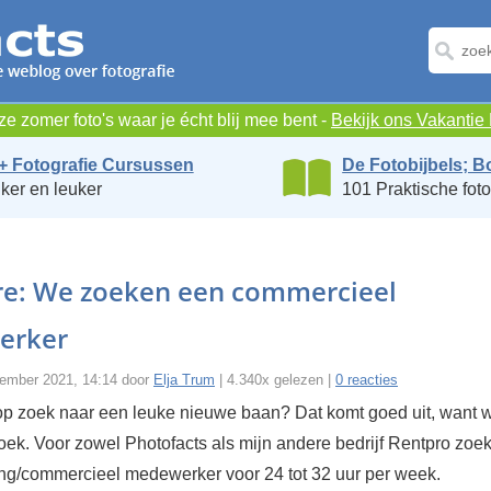
e zomer foto's waar je écht blij mee bent -
Bekijk ons Vakanti
+ Fotografie Cursussen
De Fotobijbels; B
ker en leuker
101 Praktische foto
re: We zoeken een commercieel
erker
ember 2021, 14:14 door
Elja Trum
| 4.340x gelezen |
0 reacties
 op zoek naar een leuke nieuwe baan? Dat komt goed uit, want wi
zoek. Voor zowel Photofacts als mijn andere bedrijf Rentpro zo
ng/commercieel medewerker voor 24 tot 32 uur per week.