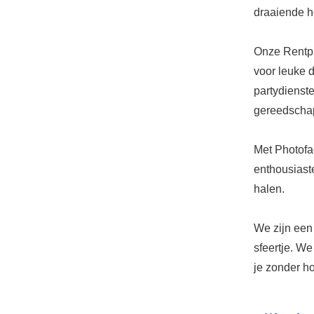
draaiende 
Onze Rentpr
voor leuke 
partydienst
gereedschap
Met Photofa
enthousiaste
halen.
We zijn een 
sfeertje. We
je zonder ho