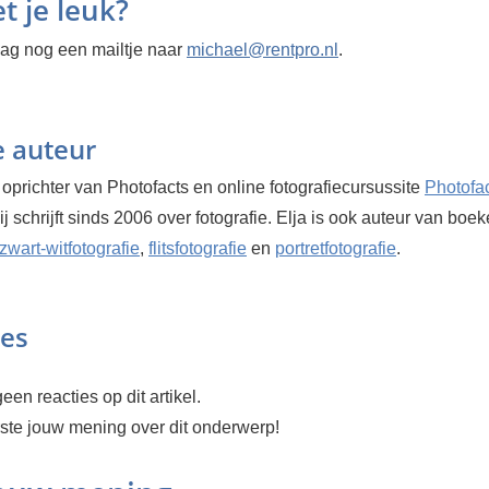
et je leuk?
ag nog een mailtje naar
michael@rentpro.nl
.
e auteur
 oprichter van Photofacts en online fotografiecursussite
Photofa
Hij schrijft sinds 2006 over fotografie. Elja is ook auteur van boe
zwart-witfotografie
,
flitsfotografie
en
portretfotografie
.
ies
een reacties op dit artikel.
rste jouw mening over dit onderwerp!