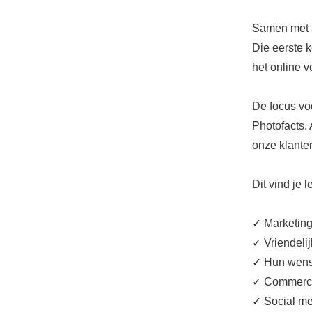
Samen met m
Die eerste k
het online 
De focus voo
Photofacts. 
onze klante
Dit vind je 
✓ Marketin
✓ Vriendeli
✓ Hun wense
✓ Commerci
✓ Social me