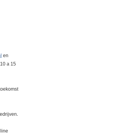
l
en
 10 a 15
 toekomst
edrijven.
line