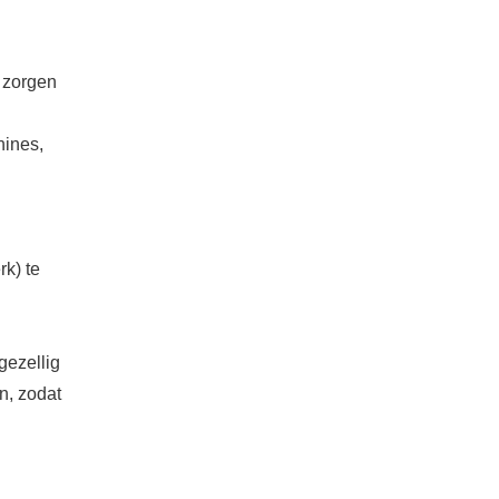
e zorgen
hines,
rk) te
gezellig
n, zodat