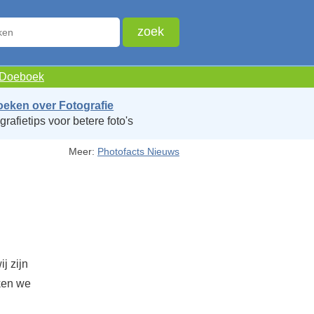
e Doeboek
oeken over Fotografie
grafietips voor betere foto's
Meer:
Photofacts Nieuws
j zijn
eken we