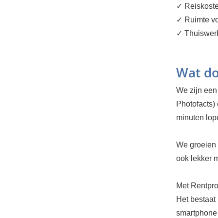
✓ Reiskost
✓ Ruimte vo
✓ Thuiswerke
Wat do
We zijn een 
Photofacts) 
minuten lop
We groeien 
ook lekker m
Met Rentpro
Het bestaat
smartphone 