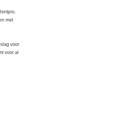
Rentpro.
ven met
 slag voor
t voor al