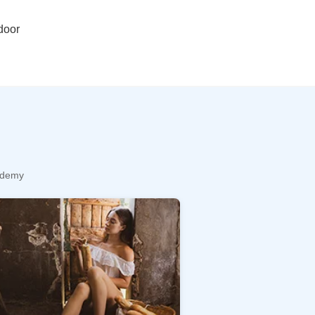
door
cademy