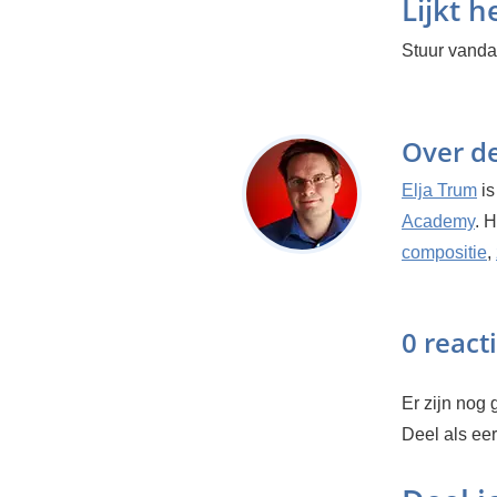
Lijkt h
Stuur vanda
Over d
Elja Trum
is
Academy
. 
compositie
,
0 react
Er zijn nog g
Deel als ee