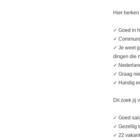
Hier herken j
✓ Goed in h
✓ Communica
✓ Je weet g
dingen die n
✓ Nederland
✓ Graag nie
✓ Handig en
Dit zoek jij
✓ Goed sala
✓ Gezellig 
✓ 22 vakan