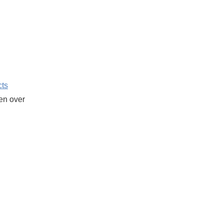
cts
ken over