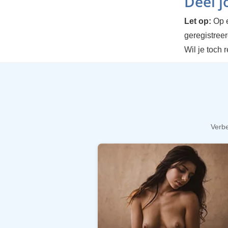
Deel 
Let op:
Op e
geregistree
Wil je toch 
Verbe