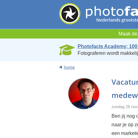
Maak dez
Photofacts Academy; 100
Fotograferen wordt makkelij
home
Vacatu
medew
zondag 28 nov
Ben jij nog
naar je op 
een marketi