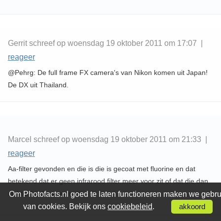
Gerrit schreef op woensdag 19 oktober 2011 om 17:07 |
reageer
@Pehrg: De full frame FX camera's van Nikon komen uit Japan!
De DX uit Thailand.
Marcel schreef op woensdag 19 oktober 2011 om 21:33 |
reageer
Aa-filter gevonden en die is die is gecoat met fluorine en dat
betekend dat er geen infrarood filter meer voor zit of dat die dan
dichter bij de sensor zit.
Om Photofacts.nl goed te laten functioneren maken we gebru
van cookies. Bekijk ons
cookiebeleid
.
akkoord