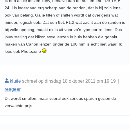
Ik heb al die lenzen Tonv, behalve dan de 50L en 24L. De TS-E
24 II is inderdaad erg scherp aan de randen, dat is bij zo'n lens
ook van belang. Ga je tilten of shiften wordt dat overigens wat
minder, logisch ook. Dat een 85L F1.2 wat zacht aan de randen is
bij volle opening, maakt niets uit voor zo'n type portret lens. Dus
jouw stelling dat Nikon twee lenzen in huis hebben die gehakt
maken van Canon lenzen onder de 100 mm is echt niet waar. Ik
lees ook Photozone
klutie
schreef op dinsdag 18 oktober 2011 om 19:19 |
reageer
Dit wordt smullen, maar vooral ook serieus sparen gezien de
verwachte prijs.