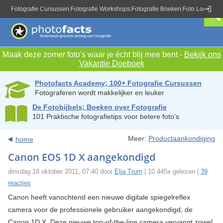
Fotografie Cursussen
|
Fotografie Workshops
|
Fotografie Boeken
|
Foto Locaties
|
Maak deze zomer foto's waar je écht blij mee bent -
Bekijk ons
Vakantie Doeboek
Photofacts Academy; 100+ Fotografie Cursussen
Fotograferen wordt makkelijker en leuker
De Fotobijbels; Boeken over Fotografie
101 Praktische fotografietips voor betere foto's
Meer:
Productaankondiging
home
Canon EOS 1D X aangekondigd
dinsdag 18 oktober 2011, 07:40 door
Elja Trum
| 10.445x gelezen |
39
reacties
Canon heeft vanochtend een nieuwe digitale spiegelreflex
camera voor de professionele gebruiker aangekondigd; de
Canon 1D X. Deze nieuwe top-of-the-line camera vervangt zowel