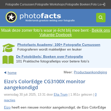
Fotografie Cursussen
|
Fotografie Workshops
|
Fotografie Boeken
|
Foto Locaties
|
Maak deze zomer foto's waar je écht blij mee bent -
Bekijk ons
Vakantie Doeboek
Photofacts Academy; 100+ Fotografie Cursussen
Fotograferen wordt makkelijker en leuker
De Fotobijbels; Boeken over Fotografie
101 Praktische fotografietips voor betere foto's
Meer:
Productaankondiging
home
Eizo’s ColorEdge CG3100X monitor
aangekondigd
woensdag 30 juli 2025, 13:31 door
Elja Trum
| 1.951x gelezen |
0
reacties
Eizo
heeft een nieuwe monitor aangekondigd; de Eizo ColorEdge