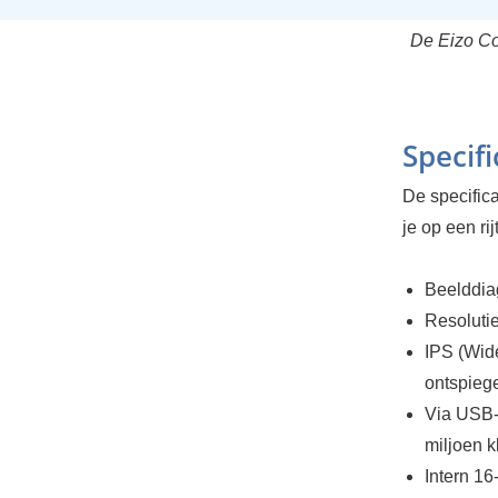
De Eizo Co
Specifi
De specifica
je op een rij
Beelddiag
Resolutie
IPS (Wid
ontspiege
Via USB-C
miljoen k
Intern 16