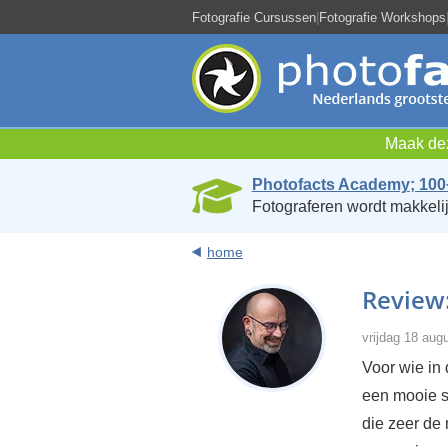
Fotografie Cursussen
|
Fotografie Workshops
Maak dez
Photofacts Academy; 100
Fotograferen wordt makkelij
home
Review:
vrijdag 18 aug
Voor wie in
een mooie s
die zeer de