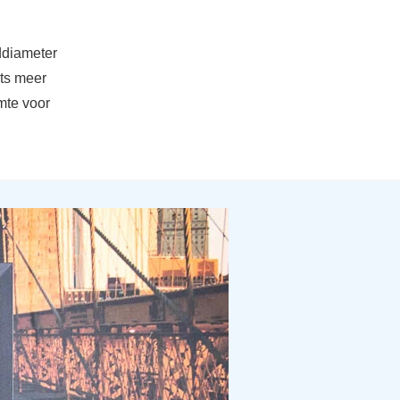
ddiameter
ets meer
imte voor