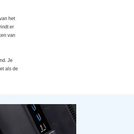
 van het
indt er
aken van
.
nd. Je
et als de