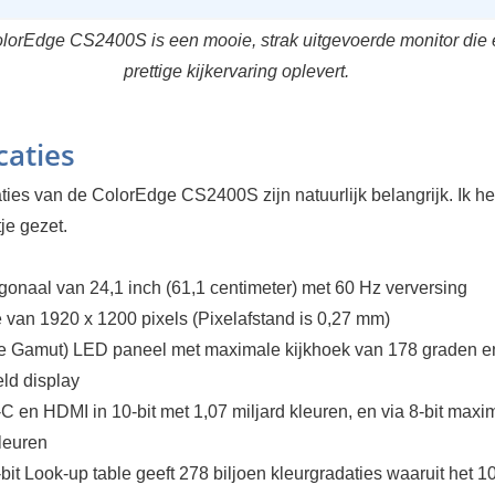
lorEdge CS2400S is een mooie, strak uitgevoerde monitor die 
prettige kijkervaring oplevert.
caties
ties van de ColorEdge CS2400S zijn natuurlijk belangrijk. Ik h
tje gezet.
onaal van 24,1 inch (61,1 centimeter) met 60 Hz verversing
 van 1920 x 1200 pixels (Pixelafstand is 0,27 mm)
e Gamut) LED paneel met maximale kijkhoek van 178 graden e
ld display
 en HDMI in 10-bit met 1,07 miljard kleuren, en via 8-bit maxi
leuren
-bit Look-up table geeft 278 biljoen kleurgradaties waaruit het 10-