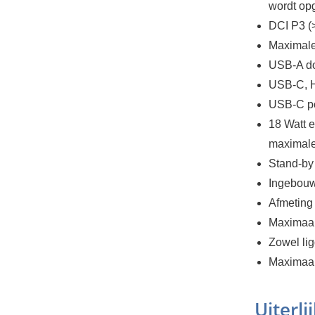
wordt o
DCI P3 
Maximale
USB-A do
USB-C, H
USB-C po
18 Watt e
maximale
Stand-by 
Ingebouw
Afmeting
Maximaal 
Zowel lig
Maximaal
Uiterl