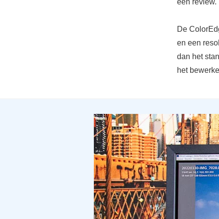
een review.
De ColorEdg
en een resol
dan het stan
het bewerken