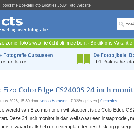
|
Fotografie Boeken
|
Foto Locaties
|
Jouw Foto Website
e zomer foto's waar je écht blij mee bent -
Bekijk ons Vakanti
+ Fotografie Cursussen
De Fotobijbels; B
ker en leuker
101 Praktische foto
 Eizo ColorEdge CS2400S 24 inch monit
ustus 2023, 15:30 door
Nando Harmsen
| 7.928x gelezen |
0 reacties
 de wereld van Eizo monitoren wil stappen, is de ColorEdge C
tart. Deze 24 inch monitor is dan weliswaar een instapmodel, 
 moeite waard is. Ik heb een exemplaar ter beschikking gekrege