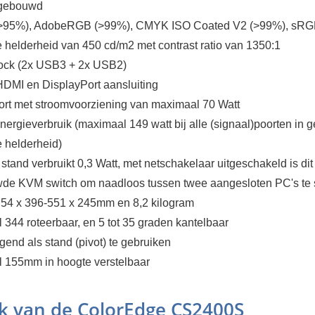
pgebouwd
(>95%), AdobeRGB (>99%), CMYK ISO Coated V2 (>99%), sRG
 helderheid van 450 cd/m2 met contrast ratio van 1350:1
ck (2x USB3 + 2x USB2)
DMI en DisplayPort aansluiting
rt met stroomvoorziening van maximaal 70 Watt
nergieverbruik (maximaal 149 watt bij alle (signaal)poorten in g
 helderheid)
stand verbruikt 0,3 Watt, met netschakelaar uitgeschakeld is dit
de KVM switch om naadloos tussen twee aangesloten PC's te
 54 x 396-551 x 245mm en 8,2 kilogram
344 roteerbaar, en 5 tot 35 graden kantelbaar
gend als stand (pivot) te gebruiken
 155mm in hoogte verstelbaar
ijk van de ColorEdge CS2400S