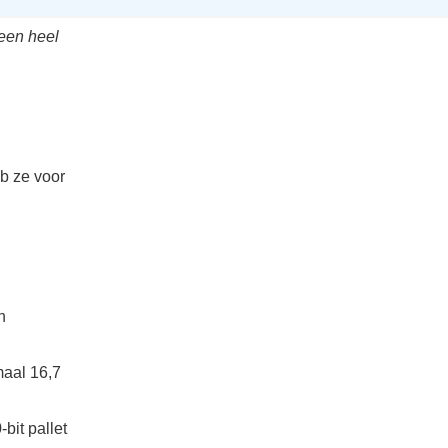
een heel
eb ze voor
n
maal 16,7
bit pallet