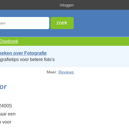
inloggen
e Doeboek
oeken over Fotografie
grafietips voor betere foto's
Meer:
Reviews
or
S2400S
maar een
n voor