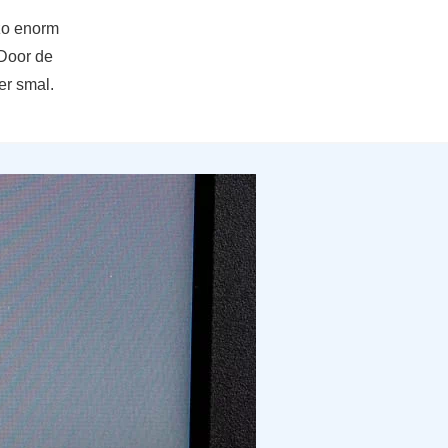
 zo enorm
 Door de
er smal.