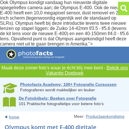
Ook Olympus kondigt vandaag hun nieuwste digitale
spiegelreflex camera aan; de Olympus E-400. Ook de nieuwe
E-400 heeft een 10,0 megapixel sensor, dust removel en 2,5
inch scherm (tegenwoordig eigenlijk wel de standaard op
SLRs). Olympus heeft bij deze introductie tevens twee nieuwe
lenzen op stapel liggen; de Zuiko 14-42mm f/3.5 - f/5.6 (tevens
de kit lens voor de nieuwe E-400) en een 40-150mm f/4.0 - f/5.6
lens. Opvallend punt is dat Olympus aangekondigd heeft deze
camera niet uit te gaan brengen in Amerika.">
Maak deze zomer foto's waar je écht blij mee bent -
Bekijk ons
Vakantie Doeboek
Photofacts Academy; 100+ Fotografie Cursussen
Fotograferen wordt makkelijker en leuker
De Fotobijbels; Boeken over Fotografie
101 Praktische fotografietips voor betere foto's
Meer:
Productaankondiging
home
Olympus komt met E-400 digitale