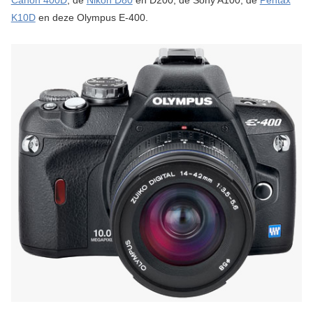
Canon 400D
, de
Nikon D80
en D200, de Sony A100, de
Pentax
K10D
en deze Olympus E-400.