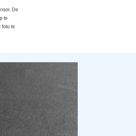
ensor. De
p te
foto te