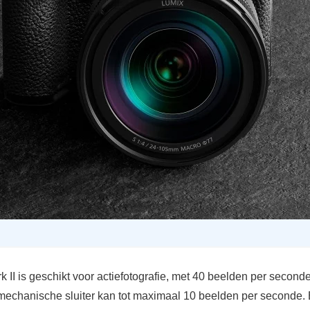
II is geschikt voor actiefotografie, met 40 beelden per seconde 
echanische sluiter kan tot maximaal 10 beelden per seconde. E