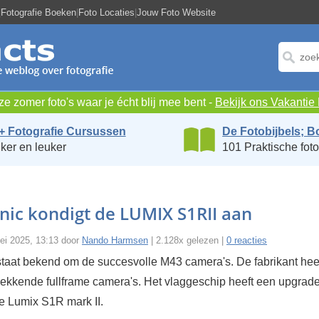
|
Fotografie Boeken
|
Foto Locaties
|
Jouw Foto Website
e zomer foto's waar je écht blij mee bent -
Bekijk ons Vakanti
+ Fotografie Cursussen
De Fotobijbels; B
ker en leuker
101 Praktische foto
ic kondigt de LUMIX S1RII aan
ei 2025, 13:13 door
Nando Harmsen
| 2.128x gelezen |
0 reacties
taat bekend om de succesvolle M43 camera's. De fabrikant heef
ekkende fullframe camera's. Het vlaggeschip heeft een upgrad
e Lumix S1R mark II.