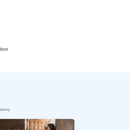
door
cademy