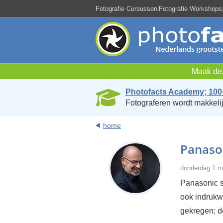
Fotografie Cursussen
|
Fotografie Workshops
Maak dez
Photofacts Academy; 100
Fotograferen wordt makkelij
home
Panason
donderdag 1 m
Panasonic s
ook indrukw
gekregen; d