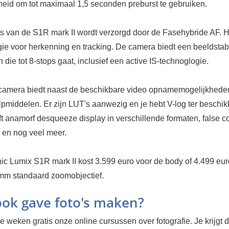
heid om tot maximaal 1,5 seconden preburst te gebruiken.
s van de S1R mark II wordt verzorgd door de Fasehybride AF. H
ie voor herkenning en tracking. De camera biedt een beeldstabi
 die tot 8-stops gaat, inclusief een active IS-technoglogie.
camera biedt naast de beschikbare video opnamemogelijkhede
lpmiddelen. Er zijn LUT's aanwezig en je hebt V-log ter beschik
 anamorf desqueeze display in verschillende formaten, false co
 en nog veel meer.
c Lumix S1R mark II kost 3.599 euro voor de body of 4.499 eur
m standaard zoomobjectief.
 ook gave foto's maken?
 weken gratis onze online cursussen over fotografie. Je krijgt d