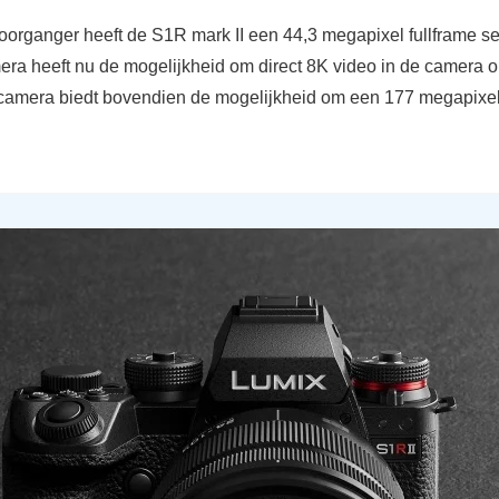
voorganger heeft de S1R mark II een 44,3 megapixel fullframe s
era heeft nu de mogelijkheid om direct 8K video in de camera o
amera biedt bovendien de mogelijkheid om een 177 megapixel 