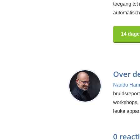
toegang tot
automatisch.
14 dage
Over d
Nando Har
bruidsrepor
workshops, 
leuke appar
0 react