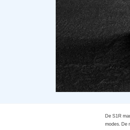
De S1R mark 
modes. De m