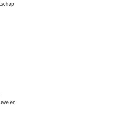
atschap
,
euwe en