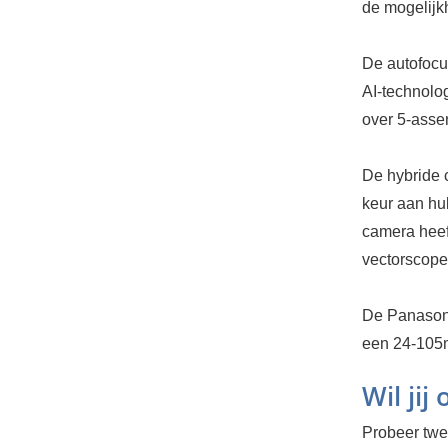
de mogelijk
De autofocu
AI-technolog
over 5-assen
De hybride 
keur aan hu
camera heeft
vectorscope
De Panasoni
een 24-105m
Wil jij
Probeer twee