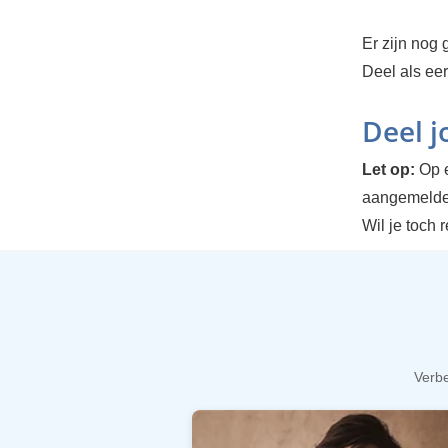
Er zijn nog g
Deel als ee
Deel 
Let op:
Op e
aangemelde
Wil je toch 
Verbe