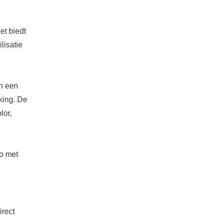
et biedt
lisatie
n een
king. De
lor,
o met
irect