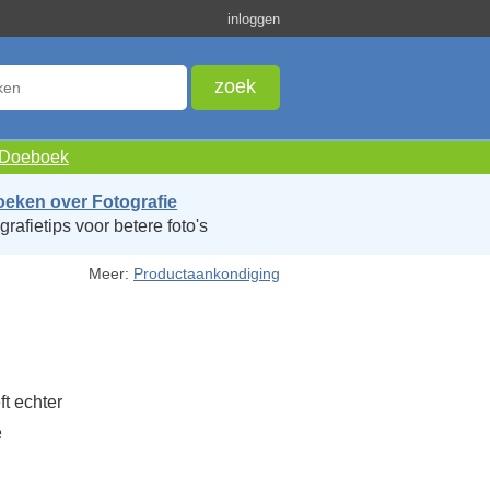
inloggen
e Doeboek
oeken over Fotografie
grafietips voor betere foto's
Meer:
Productaankondiging
t echter
e