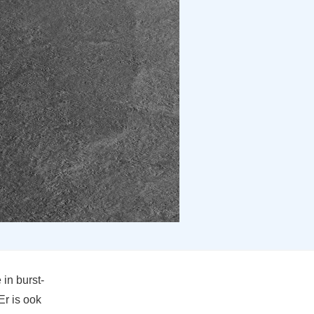
in burst-
r is ook