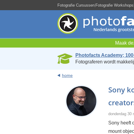
Fotografie Cursussen
|
Fotografie Workshops
Maak dez
Photofacts Academy; 100
Fotograferen wordt makkelij
home
Sony ko
creator
donderdag 30 
Sony heeft 
mount object