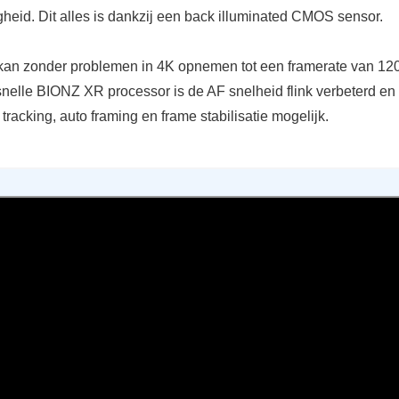
gheid. Dit alles is dankzij een back illuminated CMOS sensor.
an zonder problemen in 4K opnemen tot een framerate van 120
nelle BIONZ XR processor is de AF snelheid flink verbeterd en 
racking, auto framing en frame stabilisatie mogelijk.