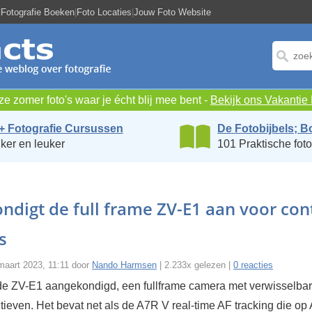
|
Fotografie Boeken
|
Foto Locaties
|
Jouw Foto Website
e zomer foto's waar je écht blij mee bent -
Bekijk ons Vakanti
+ Fotografie Cursussen
De Fotobijbels; B
ker en leuker
101 Praktische foto
ndigt de full frame ZV-E1 aan voor con
s
maart 2023, 11:11 door
Nando Harmsen
| 2.233x gelezen |
0 reacties
de ZV-E1 aangekondigd, een fullframe camera met verwisselbar
ieven. Het bevat net als de A7R V real-time AF tracking die op 