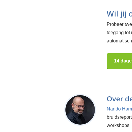
Wil jij
Probeer twee
toegang tot
automatisch.
14 dage
Over d
Nando Har
bruidsrepor
workshops, 