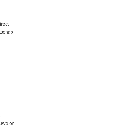
irect
atschap
,
euwe en