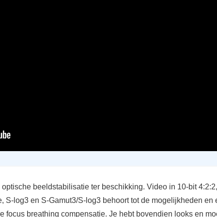
n optische beeldstabilisatie ter beschikking. Video in 10-bit 4:2:2
, S-log3 en S-Gamut3/S-log3 behoort tot de mogelijkheden en e
e focus breathing compensatie. Je hebt bovendien looks en m