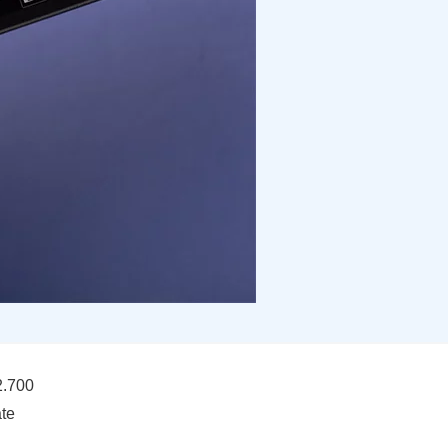
2.700
ate