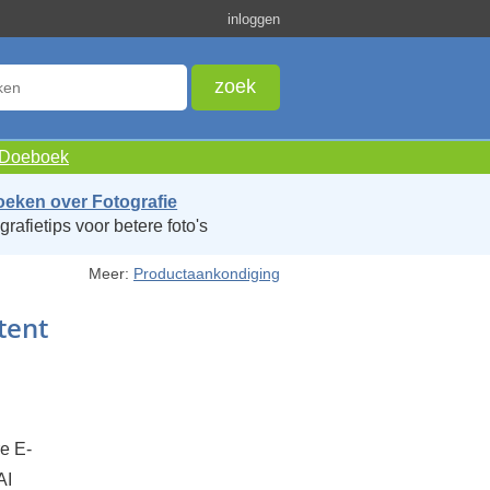
inloggen
e Doeboek
oeken over Fotografie
grafietips voor betere foto's
Meer:
Productaankondiging
tent
e E-
AI