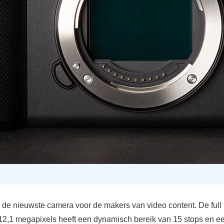
 de nieuwste camera voor de makers van video content. De full
12,1 megapixels heeft een dynamisch bereik van 15 stops en ee