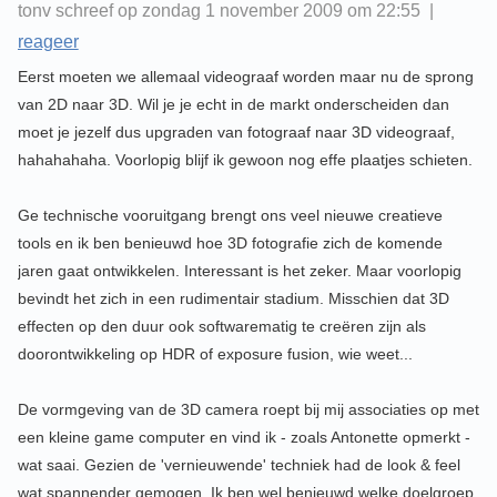
tonv schreef op zondag 1 november 2009 om 22:55 |
reageer
Eerst moeten we allemaal videograaf worden maar nu de sprong
van 2D naar 3D. Wil je je echt in de markt onderscheiden dan
moet je jezelf dus upgraden van fotograaf naar 3D videograaf,
hahahahaha. Voorlopig blijf ik gewoon nog effe plaatjes schieten.
Ge technische vooruitgang brengt ons veel nieuwe creatieve
tools en ik ben benieuwd hoe 3D fotografie zich de komende
jaren gaat ontwikkelen. Interessant is het zeker. Maar voorlopig
bevindt het zich in een rudimentair stadium. Misschien dat 3D
effecten op den duur ook softwarematig te creëren zijn als
doorontwikkeling op HDR of exposure fusion, wie weet...
De vormgeving van de 3D camera roept bij mij associaties op met
een kleine game computer en vind ik - zoals Antonette opmerkt -
wat saai. Gezien de 'vernieuwende' techniek had de look & feel
wat spannender gemogen. Ik ben wel benieuwd welke doelgroep