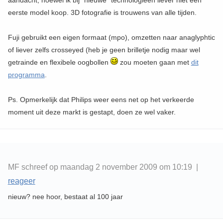
aandacht, hoewel ik bij "nieuwe" technologieën liever niet een
eerste model koop. 3D fotografie is trouwens van alle tijden.
Fuji gebruikt een eigen formaat (mpo), omzetten naar anaglyphtic
of liever zelfs crosseyed (heb je geen brilletje nodig maar wel
getrainde en flexibele oogbollen
zou moeten gaan met
dit
programma
.
Ps. Opmerkelijk dat Philips weer eens net op het verkeerde
moment uit deze markt is gestapt, doen ze wel vaker.
MF schreef op maandag 2 november 2009 om 10:19 |
reageer
nieuw? nee hoor, bestaat al 100 jaar