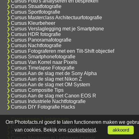
Cursus Foto's analyseren en bespreken
Cursus Straatfotografie
Cursus Sportfotografie
Cursus Masterclass Architectuurfotografie
Cursus Kleurbeheer
Cursus Verslaglegging met je Smartphone
Cursus HDR fotografie
Cursus Panoramafotografie
Cursus Nachtfotografie
Cursus Fotograferen met een Tilt-Shift objectief
Cursus Smartphonefotografie
Cursus Van Korrel naar Pixels
Cursus Timelapse Fotografie
Cursus Aan de slag met de Sony Alpha
Cursus Aan de slag met Nikon Z
Cursus Aan de slag met OM System
Cursus Compositie Tips
Cursus Aan de slag met Canon EOS R
Cursus Industriele Nachtfotografie
Cursus DIY Fotografie Hacks
Cursussen Lightroom
Om Photofacts.nl goed te laten functioneren maken we gebru
Cursus Starten met Lightroom
van cookies. Bekijk ons
cookiebeleid
.
akkoord
Cursus Starten met Lightroom Classic
Cursus Maskeren in Lightroom Classic