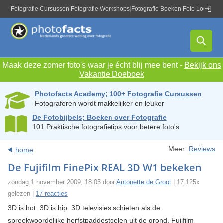
Fotografie Cursussen
|
Fotografie Workshops
|
Fotografie Boeken
|
Foto Locaties
|
Maak deze zomer foto's waar je écht blij mee bent -
Bekijk ons
Vakantie Doeboek
Photofacts Academy; 100+ Fotografie Cursussen
Fotograferen wordt makkelijker en leuker
De Fotobijbels; Boeken over Fotografie
101 Praktische fotografietips voor betere foto's
Meer:
Reviews
home
De Fujifilm FinePix REAL 3D W1 bekeken
zondag 1 november 2009, 18:05 door
Antonette de Groot
| 17.125x
gelezen |
17 reacties
3D is hot. 3D is hip. 3D televisies schieten als de
spreekwoordelijke herfstpaddestoelen uit de grond. Fujifilm