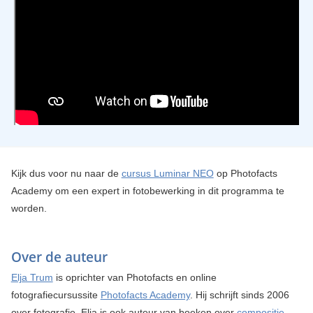
Kijk dus voor nu naar de
cursus Luminar NEO
op Photofacts
Academy om een expert in fotobewerking in dit programma te
worden.
Over de auteur
Elja Trum
is oprichter van Photofacts en online
fotografiecursussite
Photofacts Academy
. Hij schrijft sinds 2006
over fotografie. Elja is ook auteur van boeken over
compositie
,