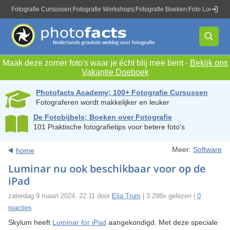
Fotografie Cursussen
|
Fotografie Workshops
|
Fotografie Boeken
|
Foto Locaties
|
Maak deze zomer foto's waar je écht blij mee bent -
Bekijk ons
Vakantie Doeboek
Photofacts Academy; 100+ Fotografie Cursussen
Fotograferen wordt makkelijker en leuker
De Fotobijbels; Boeken over Fotografie
101 Praktische fotografietips voor betere foto's
Meer:
Software
home
Luminar nu ook beschikbaar voor op de
iPad
zaterdag 9 maart 2024, 22:11 door
Elja Trum
| 3.298x gelezen |
0
reacties
Skylum heeft
Luminar for iPad
aangekondigd. Met deze speciale