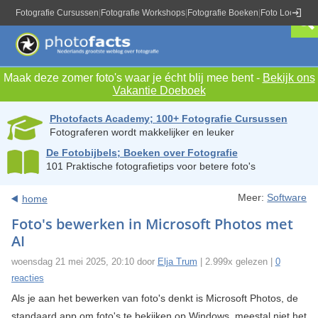
Fotografie Cursussen
|
Fotografie Workshops
|
Fotografie Boeken
|
Foto Locaties
|
Maak deze zomer foto's waar je écht blij mee bent -
Bekijk ons
Vakantie Doeboek
Photofacts Academy; 100+ Fotografie Cursussen
Fotograferen wordt makkelijker en leuker
De Fotobijbels; Boeken over Fotografie
101 Praktische fotografietips voor betere foto's
Meer:
Software
home
Foto's bewerken in Microsoft Photos met
AI
woensdag 21 mei 2025, 20:10 door
Elja Trum
| 2.999x gelezen |
0
reacties
Als je aan het bewerken van foto's denkt is Microsoft Photos, de
standaard app om foto's te bekijken op Windows, meestal niet het