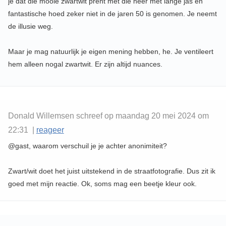
je dat die mooie zwartwit prent met die heer met lange jas en
fantastische hoed zeker niet in de jaren 50 is genomen. Je neemt
de illusie weg.
Maar je mag natuurlijk je eigen mening hebben, he. Je ventileert
hem alleen nogal zwartwit. Er zijn altijd nuances.
Donald Willemsen schreef op maandag 20 mei 2024 om
22:31 |
reageer
@gast, waarom verschuil je je achter anonimiteit?
Zwart/wit doet het juist uitstekend in de straatfotografie. Dus zit ik
goed met mijn reactie. Ok, soms mag een beetje kleur ook.