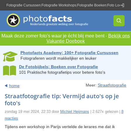
Fotografie Cursussen
|
Fotografie Workshops
|
Fotografie Boeken
|
Foto Locaties
|
Maak deze zomer foto's waar je écht blij mee bent -
Bekijk ons
Vakantie Doeboek
Photofacts Academy; 100+ Fotografie Cursussen
Fotograferen wordt makkelijker en leuker
De Fotobijbels; Boeken over Fotografie
101 Praktische fotografietips voor betere foto's
Meer:
Straatfotografie
home
Straatfotografie tip: Vermijd auto's op je
foto's
zondag 19 mei 2024, 22:33 door
Michiel Heijmans
| 2.627x gelezen |
8
reacties
Tijdens een workshop in Parijs vertelde de lerares me dat ik