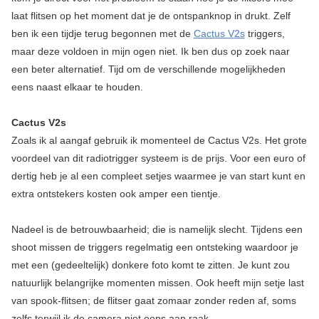
laat flitsen op het moment dat je de ontspanknop in drukt. Zelf
ben ik een tijdje terug begonnen met de
Cactus V2s
triggers,
maar deze voldoen in mijn ogen niet. Ik ben dus op zoek naar
een beter alternatief. Tijd om de verschillende mogelijkheden
eens naast elkaar te houden.
Cactus V2s
Zoals ik al aangaf gebruik ik momenteel de Cactus V2s. Het grote
voordeel van dit radiotrigger systeem is de prijs. Voor een euro of
dertig heb je al een compleet setjes waarmee je van start kunt en
extra ontstekers kosten ook amper een tientje.
Nadeel is de betrouwbaarheid; die is namelijk slecht. Tijdens een
shoot missen de triggers regelmatig een ontsteking waardoor je
met een (gedeeltelijk) donkere foto komt te zitten. Je kunt zou
natuurlijk belangrijke momenten missen. Ook heeft mijn setje last
van spook-flitsen; de flitser gaat zomaar zonder reden af, soms
zelfs terwijl ik de camera niet eens aan raak.