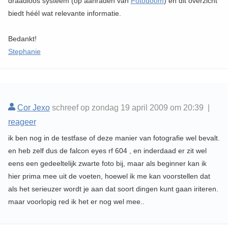
draadloos systeem (op aanraden van
Fotodoom
) en dit overzicht
biedt héél wat relevante informatie.
Bedankt!
Stephanie
Cor Jexo
schreef op zondag 19 april 2009 om 20:39 |
reageer
ik ben nog in de testfase of deze manier van fotografie wel bevalt.
en heb zelf dus de falcon eyes rf 604 , en inderdaad er zit wel
eens een gedeeltelijk zwarte foto bij, maar als beginner kan ik
hier prima mee uit de voeten, hoewel ik me kan voorstellen dat
als het serieuzer wordt je aan dat soort dingen kunt gaan iriteren.
maar voorlopig red ik het er nog wel mee..