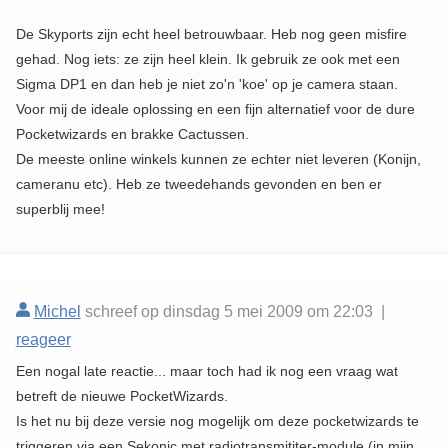
De Skyports zijn echt heel betrouwbaar. Heb nog geen misfire
gehad. Nog iets: ze zijn heel klein. Ik gebruik ze ook met een
Sigma DP1 en dan heb je niet zo'n 'koe' op je camera staan.
Voor mij de ideale oplossing en een fijn alternatief voor de dure
Pocketwizards en brakke Cactussen.
De meeste online winkels kunnen ze echter niet leveren (Konijn,
cameranu etc). Heb ze tweedehands gevonden en ben er
superblij mee!
Michel
schreef op dinsdag 5 mei 2009 om 22:03 |
reageer
Een nogal late reactie... maar toch had ik nog een vraag wat
betreft de nieuwe PocketWizards.
Is het nu bij deze versie nog mogelijk om deze pocketwizards te
triggeren via een Sekonic met radiotransmititer-module (in mijn