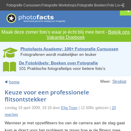
Fotografie Cursussen
|
Fotografie Workshops
|
Fotografie Boeken
|
Foto Locaties
|
Maak deze zomer foto's waar je écht blij mee bent -
Bekijk ons
Vakantie Doeboek
Photofacts Academy; 100+ Fotografie Cursussen
Fotograferen wordt makkelijker en leuker
De Fotobijbels; Boeken over Fotografie
101 Praktische fotografietips voor betere foto's
Meer:
Strobist
home
Keuze voor een professionele
flitsontstekker
zondag 19 april 2009, 19:18 door
Elja Trum
| 12.608x gelezen |
20
reacties
Wanneer je met opzetflitsers los van de camera aan de slag gaat
kom je direct voor het probleem te staan hoe je de flitsers mee