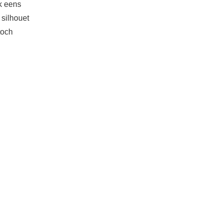
k eens
 silhouet
toch