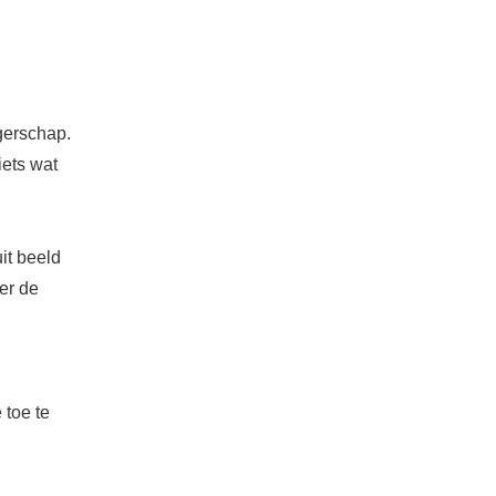
gerschap.
iets wat
it beeld
er de
 toe te