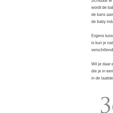
zichtbaar te
wordt de ba
de kans aan
de baby inda
Ergens tuss
is kun je na
verschillen
Wil je daar 
die je in ee
in de laatst