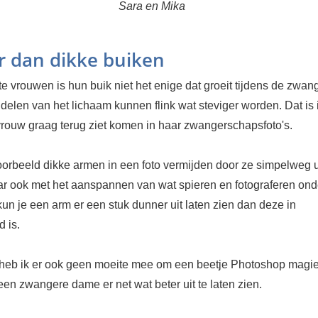
Sara en Mika
r dan dikke buiken
e vrouwen is hun buik niet het enige dat groeit tijdens de zwan
elen van het lichaam kunnen flink wat steviger worden. Dat is 
 vrouw graag terug ziet komen in haar zwangerschapsfoto's.
voorbeeld dikke armen in een foto vermijden door ze simpelweg u
aar ook met het aanspannen van wat spieren en fotograferen ond
kun je een arm er een stuk dunner uit laten zien dan deze in
d is.
 heb ik er ook geen moeite mee om een beetje Photoshop magie
en zwangere dame er net wat beter uit te laten zien.