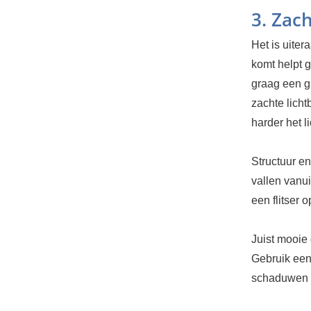
3. Zach
Het is uiter
komt helpt 
graag een gr
zachte licht
harder het li
Structuur en
vallen vanui
een flitser o
Juist mooie
Gebruik een 
schaduwen 