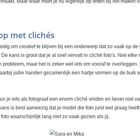
maakt. Maar waar moet je nu eigenlijk op letten bij het maken v
 op met clichés
lastig om creatief te blijven bij een onderwerp dat zo vaak op de 
 De kans is groot dat je al snel vervalt in cliché foto's. Niet elke
n probleem, maar het is zeker wel iets om vooraf te overleggen
waarbij jullie handen gezamenlijk een hartje vormen op de buik w
n je iets als fotograaf een enorm cliché vinden en liever niet va
ans is best aanwezig dat je model die foto juist wel graag heeft.
 foto waarschijnlijk lang niet zo vaak gezien als jij.