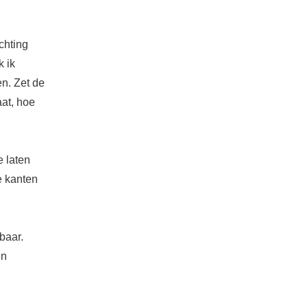
chting
k ik
en. Zet de
aat, hoe
e laten
e kanten
baar.
en