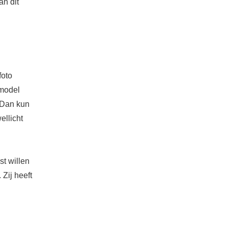
an dit
foto
 model
. Dan kun
ellicht
st willen
 Zij heeft