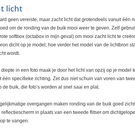
t licht
aard geen vereiste, maar zacht licht dat grotendeels vanuit één ri
goed om de ronding van de buik mooi weer te geven. Zelf gebrui
ote softbox (octabox in mijn geval) om mooi zacht licht te creër
bron dicht op je model; hoe verder het model van de lichtbron st
cht wordt.
 diepte in een foto maak je door het licht van opzij op je model t
t één specifieke richting. Zet dus niet schuin van voren van twe
p de buik, die foto's worden al snel saai en plat.
 gelijkmatige overgangen maken ronding van de buik goed zicht
reflectiescherm in plaats van een tweede flitser om dichtgelop
op te vangen.