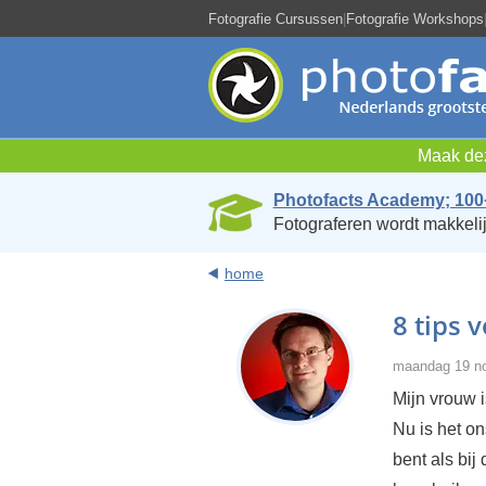
Fotografie Cursussen
|
Fotografie Workshops
Maak dez
Photofacts Academy; 100
Fotograferen wordt makkelij
home
8 tips 
maandag 19 no
Mijn vrouw 
Nu is het on
bent als bij