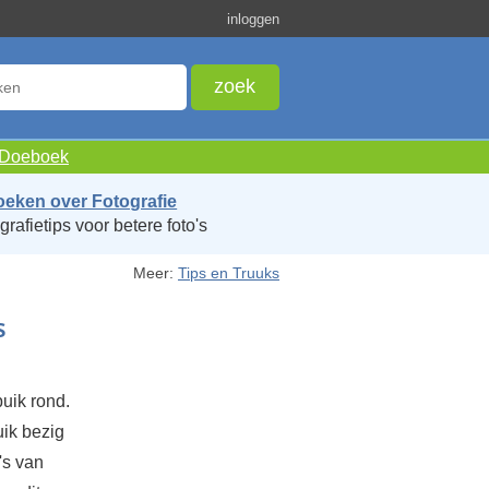
inloggen
e Doeboek
oeken over Fotografie
grafietips voor betere foto's
Meer:
Tips en Truuks
s
uik rond.
uik bezig
's van