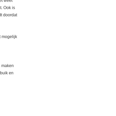
het weet
. Ook is
dt doordat
t mogelijk
's maken
 buik en