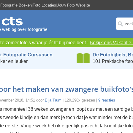
|
Fotografie Boeken
|
Foto Locaties
|
Jouw Foto Website
e zomer foto's waar je écht blij mee bent -
Bekijk ons Vakanti
+ Fotografie Cursussen
De Fotobijbels; B
ker en leuker
101 Praktische foto
voor het maken van zwangere buikfoto'
vember 2018, 14:51 door
Elja Trum
| 120.296x gelezen |
9 reacties
is momenteel 38 weken zwanger en loopt dus met een aardige b
s tweede kindje en dan merk je toch dat je wat minder met de b
 de eerste. Vorige week heb ik eigenlijk pas echt fatsoenlijke foto