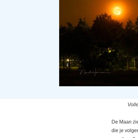
Voll
De Maan ziet
die je volge