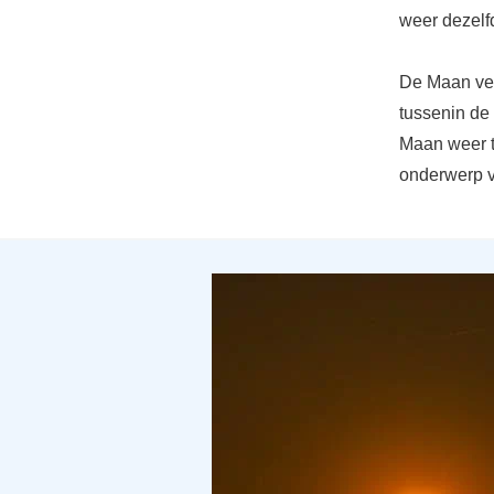
weer dezelfd
De Maan ver
tussenin de
Maan weer t
onderwerp v