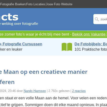
|
Fotografie Boeken
|
Foto Locaties
|
Jouw Foto Website
e zomer foto's waar je écht blij mee bent -
Bekijk ons Vakanti
+ Fotografie Cursussen
De Fotobijbels; B
ker en leuker
101 Praktische foto
e Maan op een creatieve manier
feren
i 2024, 23:46 door
Nando Harmsen
| 2.792x gelezen |
2 reacties
en staat er een volle Maan aan de hemel. Voor velen een rede
ctief te grijpen. Sommigen doen dit elke maand opnieuw. In pla