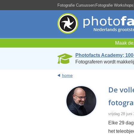
Fotografie Cursussen
|
Fotografie Workshops
Maak dez
Photofacts Academy; 100
Fotograferen wordt makkelij
home
De voll
fotogra
vrijdag 28 jun
Elke 29 dag
het teleobje