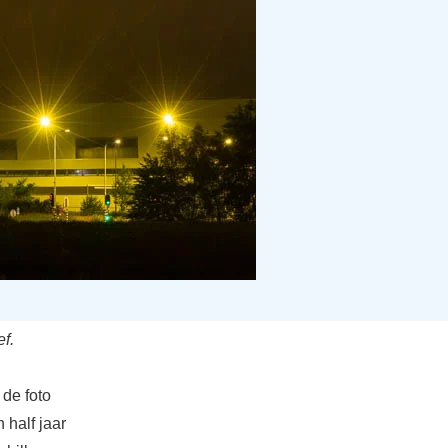
f.
 de foto
 half jaar