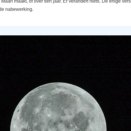
 Maan maakt, of over tien jaar. Er verandert niets. De enige vers
de nabewerking.