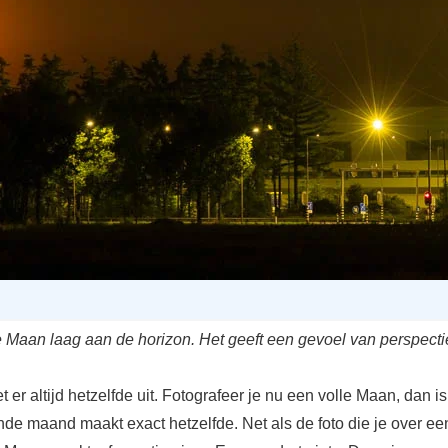
e Maan laag aan de horizon. Het geeft een gevoel van perspectie
 er altijd hetzelfde uit. Fotografeer je nu een volle Maan, dan is
nde maand maakt exact hetzelfde. Net als de foto die je over een