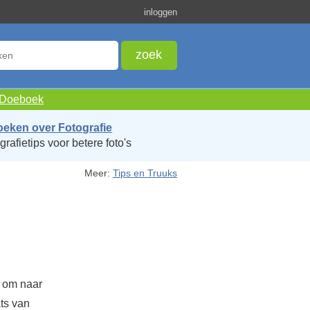
inloggen
e Doeboek
oeken over Fotografie
grafietips voor betere foto's
Meer:
Tips en Truuks
n om naar
ats van