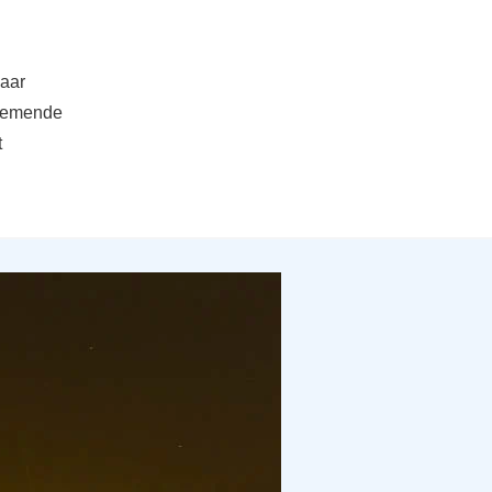
daar
fnemende
t