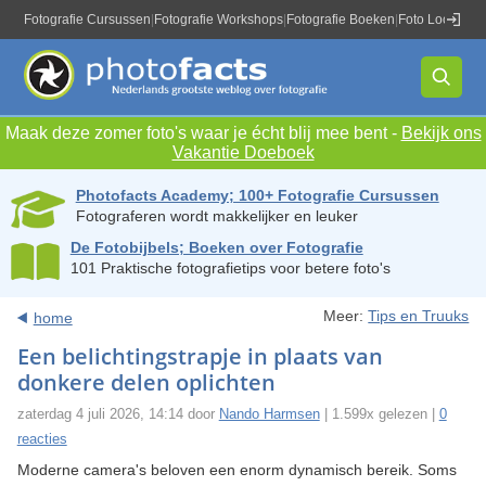
Fotografie Cursussen
|
Fotografie Workshops
|
Fotografie Boeken
|
Foto Locaties
|
Maak deze zomer foto's waar je écht blij mee bent -
Bekijk ons
Vakantie Doeboek
Photofacts Academy; 100+ Fotografie Cursussen
Fotograferen wordt makkelijker en leuker
De Fotobijbels; Boeken over Fotografie
101 Praktische fotografietips voor betere foto's
Meer:
Tips en Truuks
home
Een belichtingstrapje in plaats van
donkere delen oplichten
zaterdag 4 juli 2026, 14:14 door
Nando Harmsen
| 1.599x gelezen |
0
reacties
Moderne camera's beloven een enorm dynamisch bereik. Soms