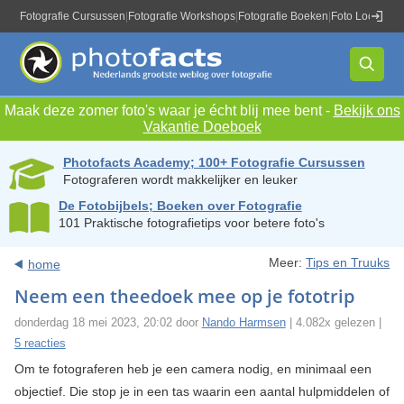
Fotografie Cursussen
|
Fotografie Workshops
|
Fotografie Boeken
|
Foto Locaties
|
Maak deze zomer foto's waar je écht blij mee bent -
Bekijk ons
Vakantie Doeboek
Photofacts Academy; 100+ Fotografie Cursussen
Fotograferen wordt makkelijker en leuker
De Fotobijbels; Boeken over Fotografie
101 Praktische fotografietips voor betere foto's
Meer:
Tips en Truuks
home
Neem een theedoek mee op je fototrip
donderdag 18 mei 2023, 20:02 door
Nando Harmsen
| 4.082x gelezen |
5 reacties
Om te fotograferen heb je een camera nodig, en minimaal een
objectief. Die stop je in een tas waarin een aantal hulpmiddelen of