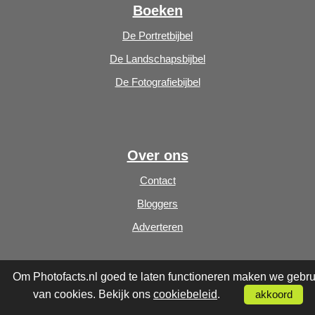
Boeken
De Portretbijbel
De Landschapsbijbel
De Fotografiebijbel
Over ons
Contact
Bloggers
Adverteren
Om Photofacts.nl goed te laten functioneren maken we gebru
van cookies. Bekijk ons
cookiebeleid
.
akkoord