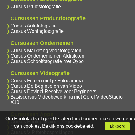
Cursus Bruidsfotografie
Cursussen Productfotografie
Cursus Autofotografie
Cursus Woningfotografie
Cursussen Ondernemen
Cursus Marketing voor fotografen
Cursus Ondernemen en Afdrukken
Cursus Schoolfotografie met Oypo
Cursussen Videografie
Cursus Filmen met je Fotocamera
Cursus De Beginselen van Video
Cursus Davinci Resolve voor Beginners
Basiscursus Videobewerking met Corel VideoStudio
X10
Cursussen Apps
Om Photofacts.nl goed te laten functioneren maken we gebru
Cursus Photopills voor Beginners
van cookies. Bekijk ons
cookiebeleid
.
akkoord
Cursus Photopills voor Gevorderden
Cursus VIP fotobesprekingen