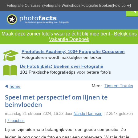
Fotografie Cursussen
|
Fotografie Workshops
|
Fotografie Boeken
|
Foto Locaties
|
Maak deze zomer foto's waar je écht blij mee bent -
Bekijk ons
Vakantie Doeboek
Photofacts Academy; 100+ Fotografie Cursussen
Fotograferen wordt makkelijker en leuker
De Fotobijbels; Boeken over Fotografie
101 Praktische fotografietips voor betere foto's
Meer:
Tips en Truuks
home
Speel met perspectief om lijnen te
beinvloeden
maandag 21 oktober 2024, 16:32 door
Nando Harmsen
| 2.254x gelezen
|
7 reacties
Lijnen zijn uitermate belangrijk voor een goede compositie. Ze
leiden je oog door de foto en naar een onderwerp. Wist je dat je