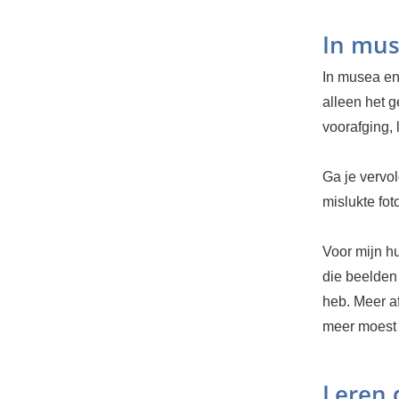
In mus
In musea en
alleen het g
voorafging, l
Ga je vervol
mislukte fot
Voor mijn hu
die beelden 
heb. Meer a
meer moest u
Leren 