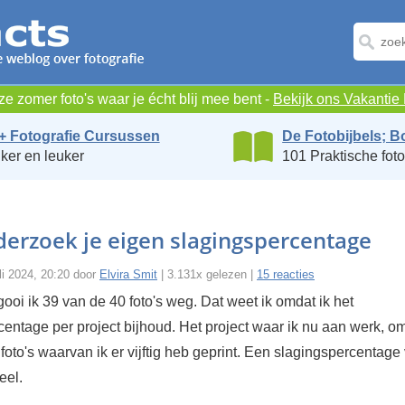
e zomer foto's waar je écht blij mee bent -
Bekijk ons Vakanti
+ Fotografie Cursussen
De Fotobijbels; B
ker en leuker
101 Praktische foto
derzoek je eigen slagingspercentage
i 2024, 20:20 door
Elvira Smit
| 3.131x gelezen |
15 reacties
oi ik 39 van de 40 foto's weg. Dat weet ik omdat ik het
entage per project bijhoud. Het project waar ik nu aan werk, om
 foto's waarvan ik er vijftig heb geprint. Een slagingspercentage
eel.