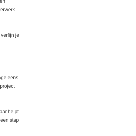
len
terwerk
verfijn je
tage eens
project
aar helpt
 een stap