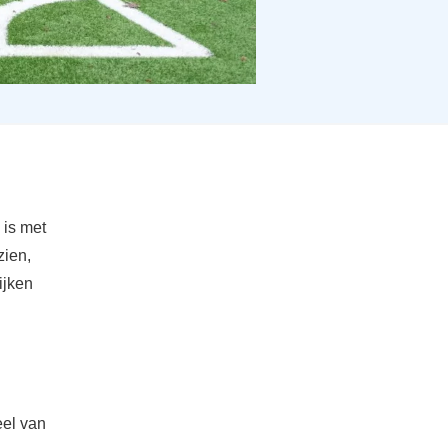
 is met
zien,
ijken
eel van