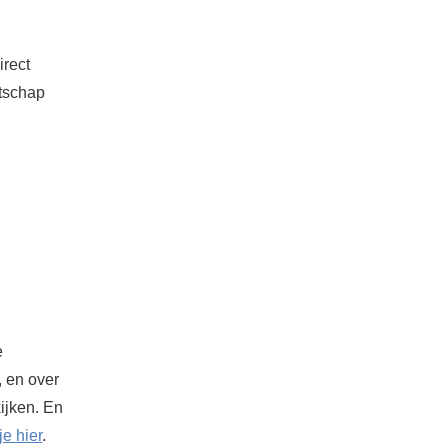
irect
atschap
e
, en over
kijken. En
je hier
.