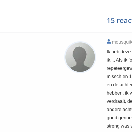
15 reac
mousquito
Ik heb deze 
ik.... Als ik
repeteergewe
misschien 1
en de achter
hebben, ik v
verdraait, d
andere acht
goed genoeg
streng was 