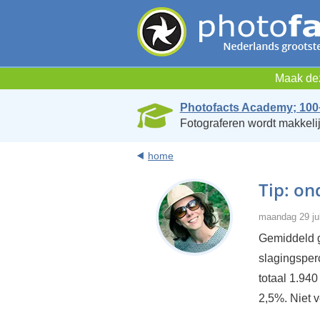
Maak dez
Photofacts Academy; 100
Fotograferen wordt makkelij
home
Tip: on
maandag 29 jul
Gemiddeld go
slagingsperc
totaal 1.940
2,5%. Niet v