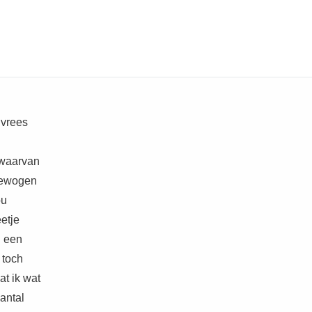
 vrees
s waarvan
 bewogen
ou
etje
h een
 toch
t ik wat
antal