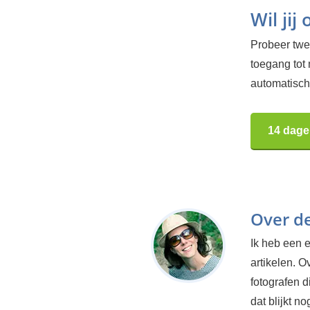
Wil jij
Probeer twee
toegang tot
automatisch.
14 dage
Over d
Ik heb een e
artikelen. O
fotografen d
dat blijkt n