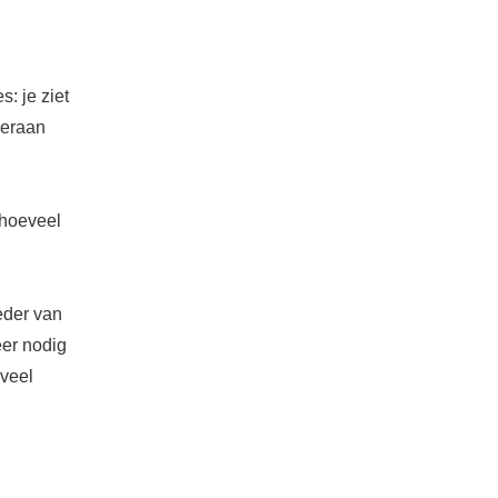
: je ziet
 eraan
 hoeveel
ieder van
eer nodig
 veel