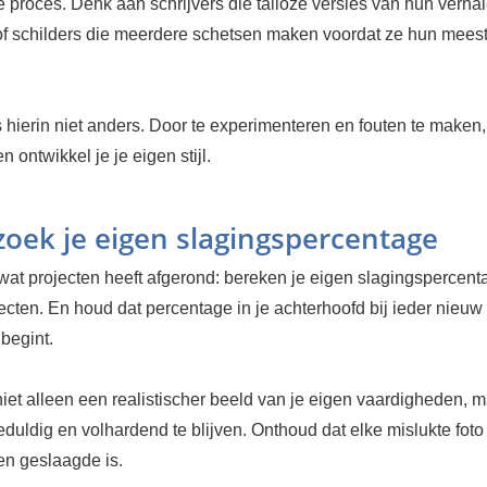
e proces. Denk aan schrijvers die talloze versies van hun verha
of schilders die meerdere schetsen maken voordat ze hun mees
s hierin niet anders. Door te experimenteren en fouten te maken, 
n ontwikkel je je eigen stijl.
oek je eigen slagingspercentage
 wat projecten heeft afgerond: bereken je eigen slagingspercen
ecten. En houd dat percentage in je achterhoofd bij ieder nieuw 
begint.
 niet alleen een realistischer beeld van je eigen vaardigheden, m
duldig en volhardend te blijven. Onthoud dat elke mislukte foto
een geslaagde is.