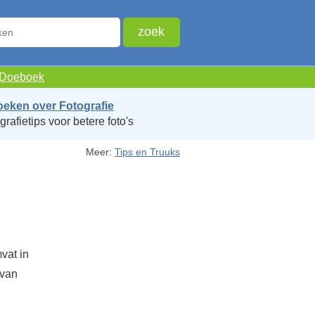
e Doeboek
oeken over Fotografie
grafietips voor betere foto's
Meer:
Tips en Truuks
vat in
 van