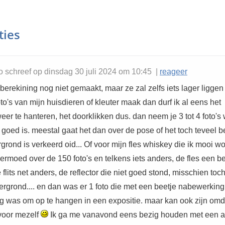
ties
 schreef op dinsdag 30 juli 2024 om 10:45 |
reageer
berekining nog niet gemaakt, maar ze zal zelfs iets lager liggen
 foto's van mijn huisdieren of kleuter maak dan durf ik al eens het
er te hanteren, het doorklikken dus. dan neem je 3 tot 4 foto'
 goed is. meestal gaat het dan over de pose of het toch teveel
grond is verkeerd oid... Of voor mijn fles whiskey die ik mooi w
ermoed over de 150 foto's en telkens iets anders, de fles een be
e flits net anders, de reflector die niet goed stond, misschien toc
ergrond.... en dan was er 1 foto die met een beetje nabewerking
 was om op te hangen in een expositie. maar kan ook zijn omda
voor mezelf
Ik ga me vanavond eens bezig houden met een a