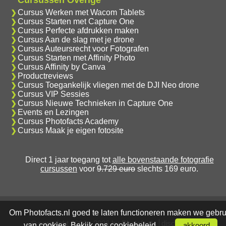
Cursus Werken met Wacom Tablets
Cursus Starten met Capture One
Cursus Perfecte afdrukken maken
Cursus Aan de slag met je drone
Cursus Auteursrecht voor Fotografen
Cursus Starten met Affinity Photo
Cursus Affinity by Canva
Productreviews
Cursus Toegankelijk vliegen met de DJI Neo drone
Cursus VIP Sessies
Cursus Nieuwe Technieken in Capture One
Events en Lezingen
Cursus Photofacts Academy
Cursus Maak je eigen fotosite
Direct 1 jaar toegang tot
alle bovenstaande fotografie
cursussen
voor
9.729 euro
slechts 169 euro.
Om Photofacts.nl goed te laten functioneren maken we gebru
© copyright 2006 - 2026 by Photofacts
disclaimer
van cookies. Bekijk ons
cookiebeleid
.
akkoord