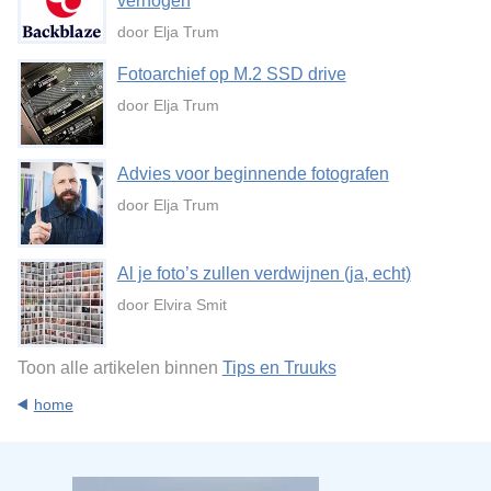
verhogen
door Elja Trum
Fotoarchief op M.2 SSD drive
door Elja Trum
Advies voor beginnende fotografen
door Elja Trum
Al je foto’s zullen verdwijnen (ja, echt)
door Elvira Smit
Toon alle artikelen binnen
Tips en Truuks
home