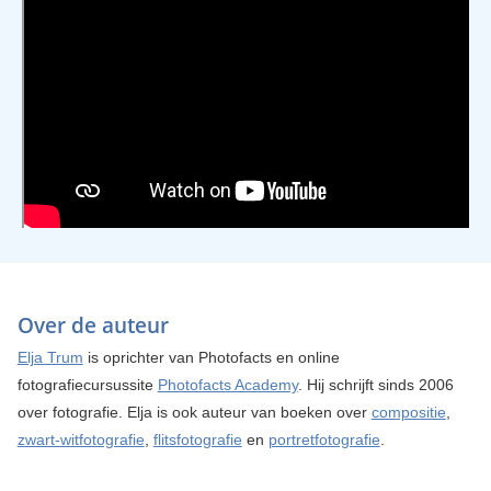
Over de auteur
Elja Trum
is oprichter van Photofacts en online
fotografiecursussite
Photofacts Academy
. Hij schrijft sinds 2006
over fotografie. Elja is ook auteur van boeken over
compositie
,
zwart-witfotografie
,
flitsfotografie
en
portretfotografie
.