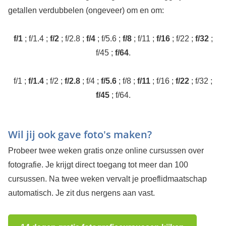
getallen verdubbelen (ongeveer) om en om:
f/1
; f/1.4 ;
f/2
; f/2.8 ;
f/4
; f/5.6 ;
f/8
; f/11 ;
f/16
; f/22 ;
f/32
;
f/45 ;
f/64
.
f/1 ;
f/1.4
; f/2 ;
f/2.8
; f/4 ;
f/5.6
; f/8 ;
f/11
; f/16 ;
f/22
; f/32 ;
f/45
; f/64.
Wil jij ook gave foto's maken?
Probeer twee weken gratis onze online cursussen over
fotografie. Je krijgt direct toegang tot meer dan 100
cursussen. Na twee weken vervalt je proeflidmaatschap
automatisch. Je zit dus nergens aan vast.