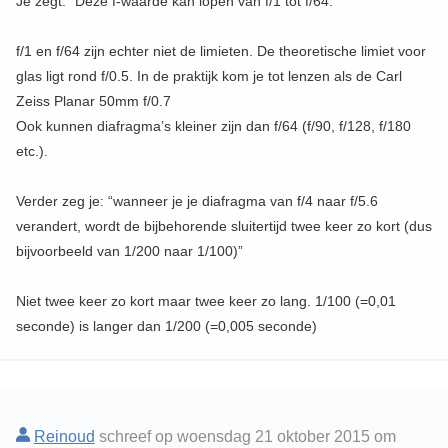
Je zegt: “Deze f-waarde kan lopen van f/1 tot f/64.”
f/1 en f/64 zijn echter niet de limieten. De theoretische limiet voor
glas ligt rond f/0.5. In de praktijk kom je tot lenzen als de Carl
Zeiss Planar 50mm f/0.7
Ook kunnen diafragma’s kleiner zijn dan f/64 (f/90, f/128, f/180
etc.).
Verder zeg je: “wanneer je je diafragma van f/4 naar f/5.6
verandert, wordt de bijbehorende sluitertijd twee keer zo kort (dus
bijvoorbeeld van 1/200 naar 1/100)”
Niet twee keer zo kort maar twee keer zo lang. 1/100 (=0,01
seconde) is langer dan 1/200 (=0,005 seconde)
Reinoud
schreef op woensdag 21 oktober 2015 om