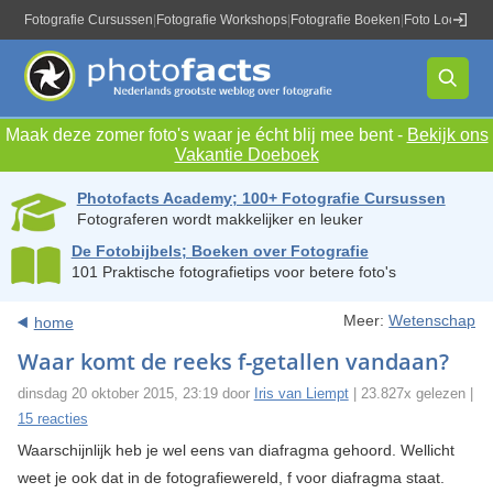
Fotografie Cursussen
|
Fotografie Workshops
|
Fotografie Boeken
|
Foto Locaties
|
Maak deze zomer foto's waar je écht blij mee bent -
Bekijk ons
Vakantie Doeboek
Photofacts Academy; 100+ Fotografie Cursussen
Fotograferen wordt makkelijker en leuker
De Fotobijbels; Boeken over Fotografie
101 Praktische fotografietips voor betere foto's
Meer:
Wetenschap
home
Waar komt de reeks f-getallen vandaan?
dinsdag 20 oktober 2015, 23:19 door
Iris van Liempt
| 23.827x gelezen |
15 reacties
Waarschijnlijk heb je wel eens van diafragma gehoord. Wellicht
weet je ook dat in de fotografiewereld, f voor diafragma staat.