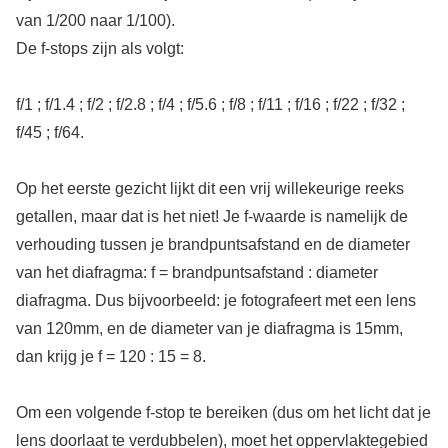
van 1/200 naar 1/100).
De f-stops zijn als volgt:
f/1 ; f/1.4 ; f/2 ; f/2.8 ; f/4 ; f/5.6 ; f/8 ; f/11 ; f/16 ; f/22 ; f/32 ;
f/45 ; f/64.
Op het eerste gezicht lijkt dit een vrij willekeurige reeks
getallen, maar dat is het niet! Je f-waarde is namelijk de
verhouding tussen je brandpuntsafstand en de diameter
van het diafragma: f = brandpuntsafstand : diameter
diafragma. Dus bijvoorbeeld: je fotografeert met een lens
van 120mm, en de diameter van je diafragma is 15mm,
dan krijg je f = 120 : 15 = 8.
Om een volgende f-stop te bereiken (dus om het licht dat je
lens doorlaat te verdubbelen), moet het oppervlaktegebied