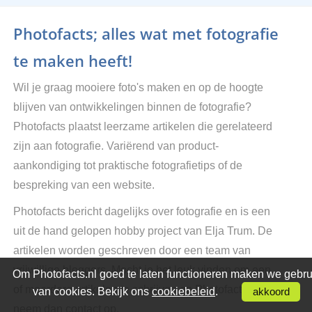
Photofacts; alles wat met fotografie
te maken heeft!
Wil je graag mooiere foto's maken en op de hoogte
blijven van ontwikkelingen binnen de fotografie?
Photofacts plaatst leerzame artikelen die gerelateerd
zijn aan fotografie. Variërend van product-
aankondiging tot praktische fotografietips of de
bespreking van een website.
Photofacts bericht dagelijks over fotografie en is een
uit de hand gelopen hobby project van Elja Trum. De
artikelen worden geschreven door een team van
vrijwillige bloggers. Mocht je het leuk vinden om een
Om Photofacts.nl goed te laten functioneren maken we gebru
of meerdere artikelen te schrijven op Photofacts,
van cookies. Bekijk ons
cookiebeleid
.
akkoord
neem dan contact op.