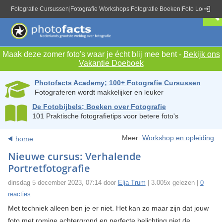
Fotografie Cursussen
|
Fotografie Workshops
|
Fotografie Boeken
|
Foto Locaties
|
Maak deze zomer foto's waar je écht blij mee bent -
Bekijk ons
Vakantie Doeboek
Photofacts Academy; 100+ Fotografie Cursussen
Fotograferen wordt makkelijker en leuker
De Fotobijbels; Boeken over Fotografie
101 Praktische fotografietips voor betere foto's
Meer:
Workshop en opleiding
home
Nieuwe cursus: Verhalende
Portretfotografie
dinsdag 5 december 2023, 07:14 door
Elja Trum
| 3.005x gelezen |
0
reacties
Met techniek alleen ben je er niet. Het kan zo maar zijn dat jouw
foto met romige achtergrond en perfecte belichting niet de