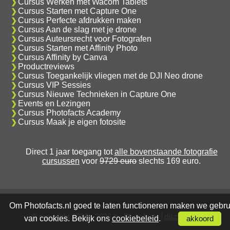
Cursus Werken met Wacom Tablets
Cursus Starten met Capture One
Cursus Perfecte afdrukken maken
Cursus Aan de slag met je drone
Cursus Auteursrecht voor Fotografen
Cursus Starten met Affinity Photo
Cursus Affinity by Canva
Productreviews
Cursus Toegankelijk vliegen met de DJI Neo drone
Cursus VIP Sessies
Cursus Nieuwe Technieken in Capture One
Events en Lezingen
Cursus Photofacts Academy
Cursus Maak je eigen fotosite
Direct 1 jaar toegang tot
alle bovenstaande fotografie
cursussen
voor
9729 euro
slechts 169 euro.
Om Photofacts.nl goed te laten functioneren maken we gebru
© copyright 2006 - 2026 by Photofacts
disclaimer
van cookies. Bekijk ons
cookiebeleid
.
akkoord