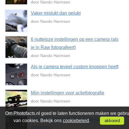
door Nando Harmsen
Vaker mislukt dan gelukt
door Nando Harmsen
6 nutteloze instellingen op een camera (als
je in Raw fotografeert)
door Nando Harmsen
Als je camera teveel custom knoppen heeft
door Nando Harmsen
Mijn instellingen voor actiefotografie
door Nando Harmsen
Om Photofacts.nl goed te laten functioneren maken we gebru
Zelf nadenken in plaats van de kant-en-klare
van cookies. Bekijk ons
cookiebeleid
.
akkoord
oplossing