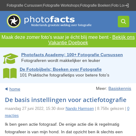
Fotografie Cursussen
|
Fotografie Workshops
|
Fotografie Boeken
|
Foto Locaties
|
Maak deze zomer foto's waar je écht blij mee bent -
Bekijk ons
Vakantie Doeboek
Photofacts Academy; 100+ Fotografie Cursussen
Fotograferen wordt makkelijker en leuker
De Fotobijbels; Boeken over Fotografie
101 Praktische fotografietips voor betere foto's
Meer:
Basiskennis
home
De basis instellingen voor actiefotografie
maandag 27 juni 2022, 15:30 door
Nando Harmsen
| 8.758x gelezen |
0
reacties
Ik ben geen actie fotograaf. De enige actie die ik regelmatig
fotografeer is van mijn hond. In dat opzicht ben ik slechts een