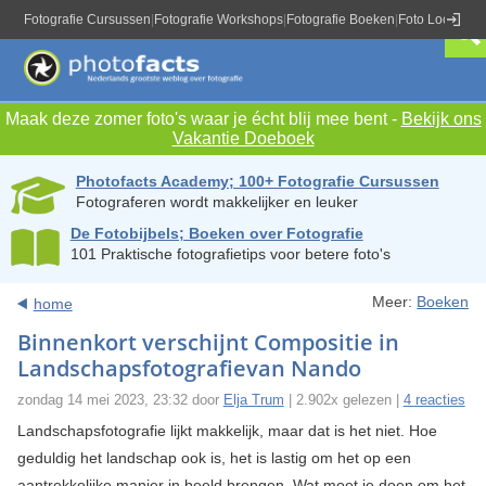
Fotografie Cursussen
|
Fotografie Workshops
|
Fotografie Boeken
|
Foto Locaties
|
Maak deze zomer foto's waar je écht blij mee bent -
Bekijk ons
Vakantie Doeboek
Photofacts Academy; 100+ Fotografie Cursussen
Fotograferen wordt makkelijker en leuker
De Fotobijbels; Boeken over Fotografie
101 Praktische fotografietips voor betere foto's
Meer:
Boeken
home
Binnenkort verschijnt Compositie in
Landschapsfotografievan Nando
zondag 14 mei 2023, 23:32 door
Elja Trum
| 2.902x gelezen |
4 reacties
Landschapsfotografie lijkt makkelijk, maar dat is het niet. Hoe
geduldig het landschap ook is, het is lastig om het op een
aantrekkelijke manier in beeld brengen. Wat moet je doen om het