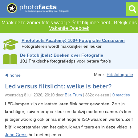
Maak deze zomer foto's waar je écht blij mee bent -
Bekijk ons
Vakantie Doeboek
Photofacts Academy; 100+ Fotografie Cursussen
Fotograferen wordt makkelijker en leuker
De Fotobijbels; Boeken over Fotografie
101 Praktische fotografietips voor betere foto's
Meer:
Flitsfotografie
home
Led versus flitslicht: welke is beter?
woensdag 8 juli 2026, 20:10 door
Elja Trum
| 862x gelezen |
0 reacties
LED-lampen zijn de laatste jaren flink beter geworden. Ze zijn
krachtiger, zuiverder qua kleur en dankzij moderne camera's kun
je tegenwoordig ook prima met hogere ISO-waarden werken. Zelf
blijf ik voorstander van het gebruik van flitsers en in deze video is
John Gress
het met mij eens.