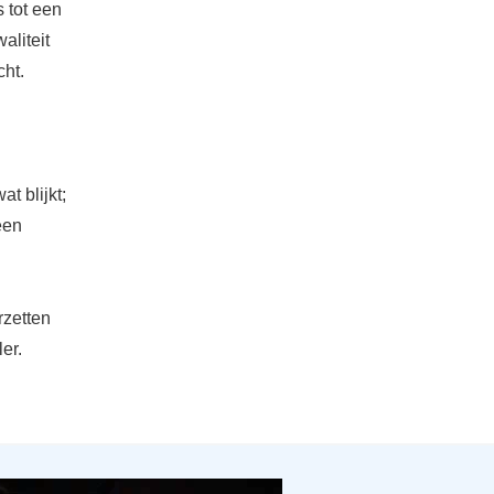
 tot een
aliteit
cht.
t blijkt;
een
rzetten
er.