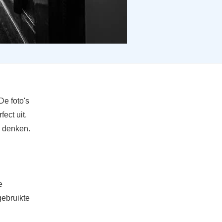
De foto's
ect uit.
e denken.
e
gebruikte