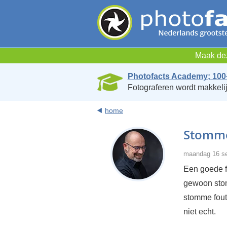
Maak dez
Photofacts Academy; 100
Fotograferen wordt makkelij
home
Stomme 
maandag 16 se
Een goede fo
gewoon stomm
stomme fout
niet echt.