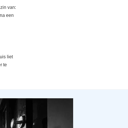
zin van:
rna een
is liet
r te