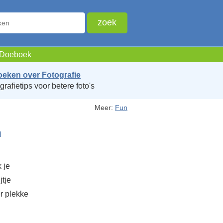
e Doeboek
oeken over Fotografie
grafietips voor betere foto's
Meer:
Fun
n
 je
jtje
r plekke