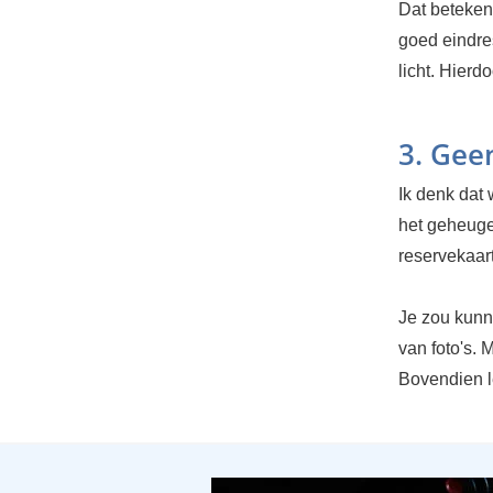
Dat betekend
goed eindres
licht. Hierd
3. Gee
Ik denk dat 
het geheugen
reservekaartj
Je zou kunn
van foto's. 
Bovendien l