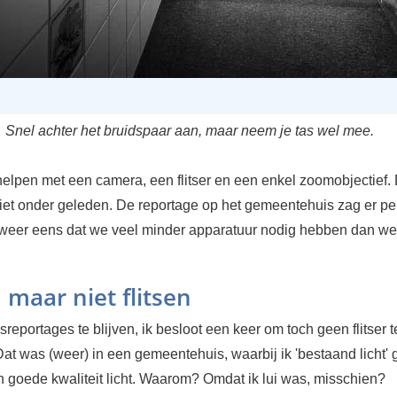
Snel achter het bruidspaar aan, maar neem je tas wel mee.
elpen met een camera, een flitser en een enkel zoomobjectief. 
iet onder geleden. De reportage op het gemeentehuis zag er perf
 weer eens dat we veel minder apparatuur nodig hebben dan w
 maar niet flitsen
sreportages te blijven, ik besloot een keer om toch geen flitser t
at was (weer) in een gemeentehuis, waarbij ik 'bestaand licht' 
n goede kwaliteit licht. Waarom? Omdat ik lui was, misschien?