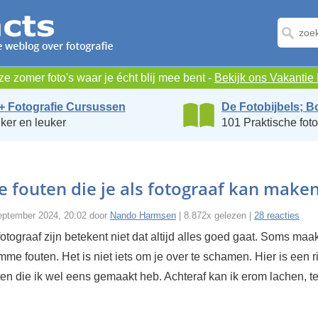
e zomer foto's waar je écht blij mee bent -
Bekijk ons Vakanti
+ Fotografie Cursussen
De Fotobijbels; B
ker en leuker
101 Praktische foto
fouten die je als fotograaf kan make
ptember 2024, 20:02 door
Nando Harmsen
| 8.872x gelezen |
28 reacties
tograaf zijn betekent niet dat altijd alles goed gaat. Soms maak
e fouten. Het is niet iets om je over te schamen. Hier is een ri
en die ik wel eens gemaakt heb. Achteraf kan ik erom lachen, te