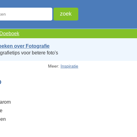
e Doeboek
oeken over Fotografie
grafietips voor betere foto's
Meer:
Inspiratie
p
aarom
de
een