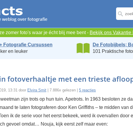
e zomer foto's waar je écht blij mee bent -
Bekijk ons Vakanti
+ Fotografie Cursussen
De Fotobijbels; B
ker en leuker
101 Praktische foto
in fotoverhaaltje met een trieste afloo
2019, 13:31 door
Elvira Smit
| 7.886x gelezen |
5 reacties
weetman zijn trots op hun tuin. Apetrots. In 1963 besloten ze d
maand te laten fotograferen door Ken Griffiths – te midden van 
oen ik de serie voor het eerst bekeek, werd ik overvallen door 
ch gevoel omdat… Nouja, kijk eerst zelf maar even: