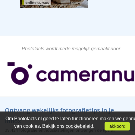
Photofacts wordt mede mogelijk gemaakt door
Ontvang wekelijks fotografietips in je
Om Photofacts.nl goed te laten functioneren maken we gebru
inbox
van cookies. Bekijk ons
cookiebeleid
.
akkoord
39.424 fotografie enthousiastelingen ontvangen de tips al!