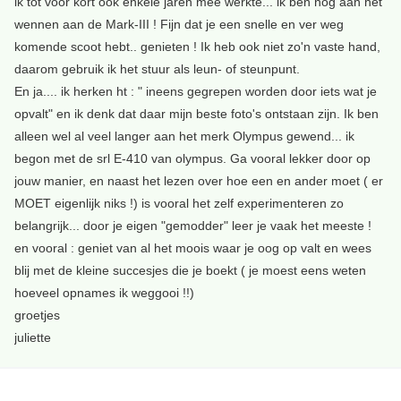
ik tot voor kort ook enkele jaren mee werkte... ik ben nog aan het
wennen aan de Mark-III ! Fijn dat je een snelle en ver weg
komende scoot hebt.. genieten ! Ik heb ook niet zo'n vaste hand,
daarom gebruik ik het stuur als leun- of steunpunt.
En ja.... ik herken ht : " ineens gegrepen worden door iets wat je
opvalt" en ik denk dat daar mijn beste foto's ontstaan zijn. Ik ben
alleen wel al veel langer aan het merk Olympus gewend... ik
begon met de srl E-410 van olympus. Ga vooral lekker door op
jouw manier, en naast het lezen over hoe een en ander moet ( er
MOET eigenlijk niks !) is vooral het zelf experimenteren zo
belangrijk... door je eigen "gemodder" leer je vaak het meeste !
en vooral : geniet van al het moois waar je oog op valt en wees
blij met de kleine succesjes die je boekt ( je moest eens weten
hoeveel opnames ik weggooi !!)
groetjes
juliette