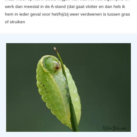
werk dan meestal in de A-stand (dat gaat vlotter en dan heb ik
hem in ieder geval voor het/hij/zij weer verdwenen is tussen gras
of struiken