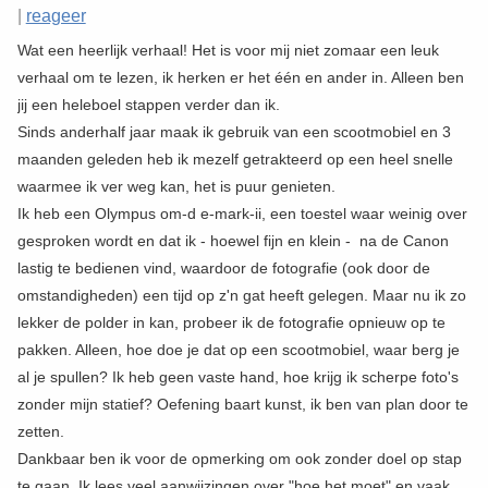
|
reageer
Wat een heerlijk verhaal! Het is voor mij niet zomaar een leuk
verhaal om te lezen, ik herken er het één en ander in. Alleen ben
jij een heleboel stappen verder dan ik.
Sinds anderhalf jaar maak ik gebruik van een scootmobiel en 3
maanden geleden heb ik mezelf getrakteerd op een heel snelle
waarmee ik ver weg kan, het is puur genieten.
Ik heb een Olympus om-d e-mark-ii, een toestel waar weinig over
gesproken wordt en dat ik - hoewel fijn en klein - na de Canon
lastig te bedienen vind, waardoor de fotografie (ook door de
omstandigheden) een tijd op z'n gat heeft gelegen. Maar nu ik zo
lekker de polder in kan, probeer ik de fotografie opnieuw op te
pakken. Alleen, hoe doe je dat op een scootmobiel, waar berg je
al je spullen? Ik heb geen vaste hand, hoe krijg ik scherpe foto's
zonder mijn statief? Oefening baart kunst, ik ben van plan door te
zetten.
Dankbaar ben ik voor de opmerking om ook zonder doel op stap
te gaan. Ik lees veel aanwijzingen over "hoe het moet" en vaak