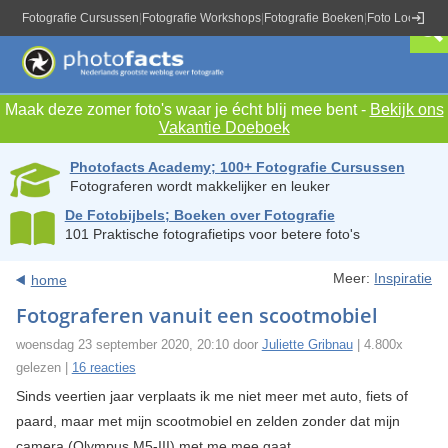
Fotografie Cursussen
|
Fotografie Workshops
|
Fotografie Boeken
|
Foto Locaties
|
Maak deze zomer foto's waar je écht blij mee bent -
Bekijk ons
Vakantie Doeboek
Photofacts Academy; 100+ Fotografie Cursussen
Fotograferen wordt makkelijker en leuker
De Fotobijbels; Boeken over Fotografie
101 Praktische fotografietips voor betere foto's
Meer:
Inspiratie
home
Fotograferen vanuit een scootmobiel
woensdag 23 september 2020, 20:10 door
Juliette Gribnau
| 4.800x
gelezen |
16 reacties
Sinds veertien jaar verplaats ik me niet meer met auto, fiets of
paard, maar met mijn scootmobiel en zelden zonder dat mijn
camera (Olympus M5-III) met me mee gaat.