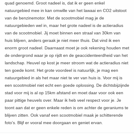
quad genoemd. Groot nadeel is, dat ik er geen enkel
natuurgebied mee in kan omwille van het lawaai en CO2 uitstoot
van de benzinemotor. Met de scootmobiel mag je de
natuurgebieden wel in, maar het grote nadeel is de actieradius
van de scootmobiel. Jij moet binnen een straal van 30km van
huis blijven, anders geraak je niet meer thuis. Dat vind ik een
enorm groot nadeel. Daarnaast moet je ook rekening houden met
de ondergrond waar je op rijdt en de geaccidenteerdheid van het
landschap. Heuvel op kost je meer stroom wat de actieradius niet
ten goede komt. Het grote voordeel is natuurlijk, je mag een
natuurgebied in als het maar niet te ver van huis is. Voor mij is
een scootmobiel niet echt een goede oplossing. De dichtsbijzijnde
stad voor mij is al op 15km afstand en moet daar voor ook een
paar pittige heuvels over. Maar ik heb veel respect voor je. Je
toont aan dat er geen enkele reden is om achter de geraniums te
blijven zitten. Ook vanaf een scootmobiel maak je schitterende
foto's. Blijf er vooral mee doorgaan en geniet ervan.